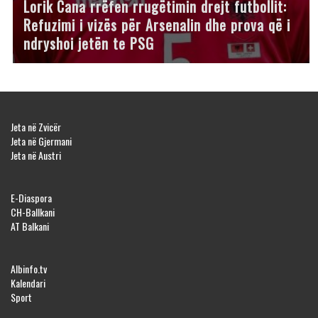
Lorik Cana rrëfen rrugëtimin drejt futbollit:
Refuzimi i vizës për Arsenalin dhe prova që i
ndryshoi jetën te PSG
Jeta në Zvicër
Jeta në Gjermani
Jeta në Austri
E-Diaspora
CH-Ballkani
AT Balkani
Albinfo.tv
Kalendari
Sport