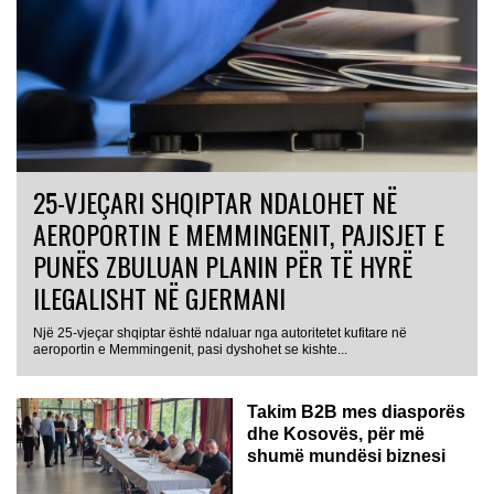
25-VJEÇARI SHQIPTAR NDALOHET NË
AEROPORTIN E MEMMINGENIT, PAJISJET E
PUNËS ZBULUAN PLANIN PËR TË HYRË
ILEGALISHT NË GJERMANI
Një 25-vjeçar shqiptar është ndaluar nga autoritetet kufitare në
aeroportin e Memmingenit, pasi dyshohet se kishte...
Takim B2B mes diasporës
dhe Kosovës, për më
shumë mundësi biznesi