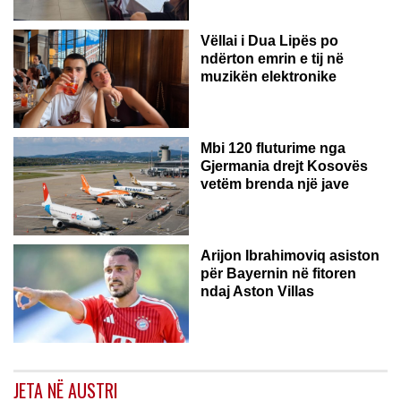
Vëllai i Dua Lipës po
ndërton emrin e tij në
muzikën elektronike
GJERMANI
Mbi 120 fluturime nga
Gjermania drejt Kosovës
vetëm brenda një jave
Arijon Ibrahimoviq asiston
për Bayernin në fitoren
ndaj Aston Villas
JETA NË AUSTRI