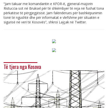
“Jam takuar me komandantin e KFOR-it, gjeneral-majorin
Ristuccia sot në Bruksel për të shkëmbyer të reja në fushat tona
përkatëse të përgjegjësisë. Jam falënderues për bashkëpunimin
tonë të ngushtë dhe për informatat e vlefshme për situatën e
sigurisë në veri të Kosovës”, shkroi Lajçak në Twitter.
Të tjera nga Kosova