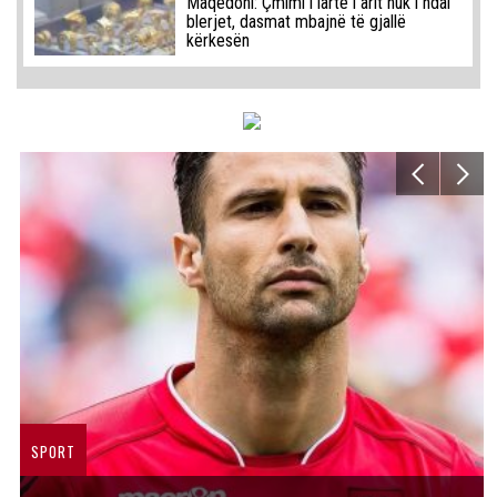
Maqedoni: Çmimi i lartë i arit nuk i ndal
blerjet, dasmat mbajnë të gjallë
kërkesën
SPORT