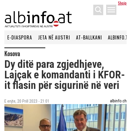
Shqip
menu
E-DIASPORA
JETA NË AUSTRI
AT-BALLKANI
ALBINFO.TV
Kosova
Dy ditë para zgjedhjeve,
Lajçak e komandanti i KFOR-
it flasin për sigurinë në veri
albinfo.ch
E enjte, 20 Prill 2023 - 21:01