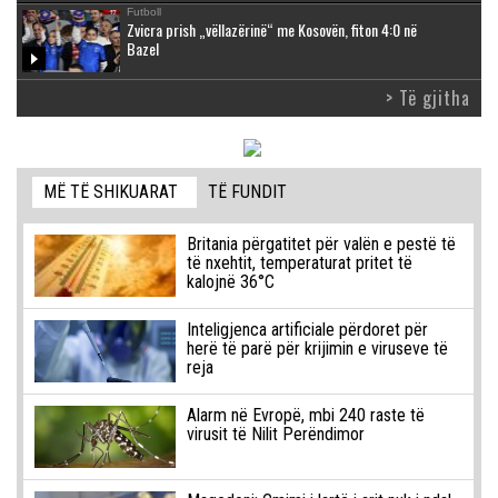
Futboll
Zvicra prish „vëllazërinë“ me Kosovën, fiton 4:0 në
Bazel
> Të gjitha
MË TË SHIKUARAT
TË FUNDIT
Britania përgatitet për valën e pestë të
të nxehtit, temperaturat pritet të
kalojnë 36°C
Inteligjenca artificiale përdoret për
herë të parë për krijimin e viruseve të
reja
Alarm në Evropë, mbi 240 raste të
virusit të Nilit Perëndimor