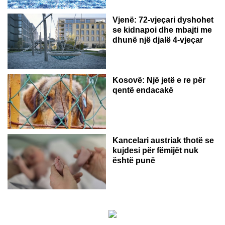
Vjenë: 72-vjeçari dyshohet
se kidnapoi dhe mbajti me
dhunë një djalë 4-vjeçar
Kosovë: Një jetë e re për
qentë endacakë
Kancelari austriak thotë se
kujdesi për fëmijët nuk
është punë