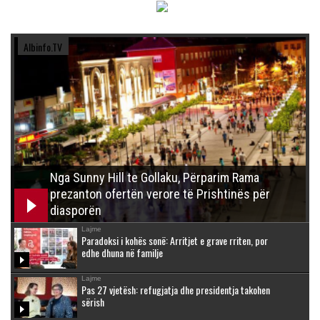
Albinfo.TV
Nga Sunny Hill te Gollaku, Përparim Rama
prezanton ofertën verore të Prishtinës për
diasporën
Lajme
Paradoksi i kohës sonë: Arritjet e grave rriten, por
edhe dhuna në familje
Lajme
Pas 27 vjetësh: refugjatja dhe presidentja takohen
sërish