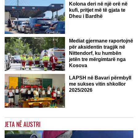
Kolona deri në një orë në
kufi, pritjet më të gjata te
Dheu i Bardhë
GJERMANI
Mediat gjermane raportojnë
për aksidentin tragjik në
Nittendorf, ku humbën
jetën tre mërgimtarë nga
Kosova
LAPSH në Bavari përmbyll
me sukses vitin shkollor
2025/2026
JETA NË AUSTRI