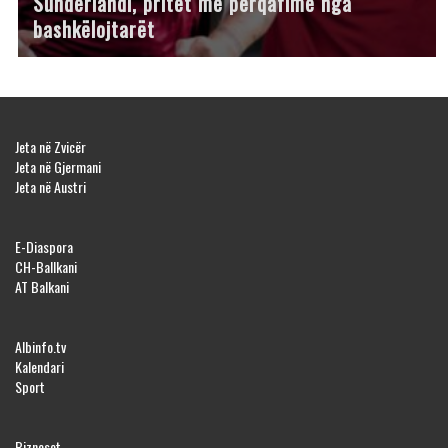
Sunderlandi, pritet me përqafime nga
bashkëlojtarët
Jeta në Zvicër
Jeta në Gjermani
Jeta në Austri
E-Diaspora
CH-Ballkani
AT Balkani
Albinfo.tv
Kalendari
Sport
Bizneset