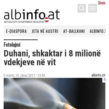
Shqip
menu
E-DIASPORA
JETA NË AUSTRI
AT-BALLKANI
ALBINFO.TV
Fotolajmi
Duhani, shkaktar i 8 milionë
vdekjeve në vit
albinfo.ch
E martë, 10 Janar 2017 - 13:43