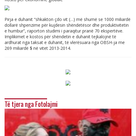
Pirja e duhanit “shkakton çdo vit (…) më shumë se 1000 miliardë
dollarë shpenzime për kujdesin shëndetësor dhe produktivitetin
e humbur”, raporton studimi i paraqitur pranë 70 ekspertëve.
Implikimet e kostos për shëndetin e duhanit tejkalojnë të
ardhurat nga taksat e duhanit, të vlerësuara nga OBSH-ja me
269 miliardë $ në vitet 2013-2014.
Të tjera nga Fotolajmi