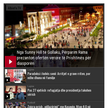
Albinfo.TV
Nga Sunny Hill te Gollaku, Përparim Rama
prezanton ofertën verore të Prishtinës për
diasporën
Lajme
Paradoksi i kohës sonë: Arritjet e grave rriten, por
edhe dhuna në familje
Lajme
Pas 27 vjetësh: refugjatja dhe presidentja takohen
sërish
Futboll
Zvicra prish „vëllazërinë“ me Kosovën, fiton 4:0 në