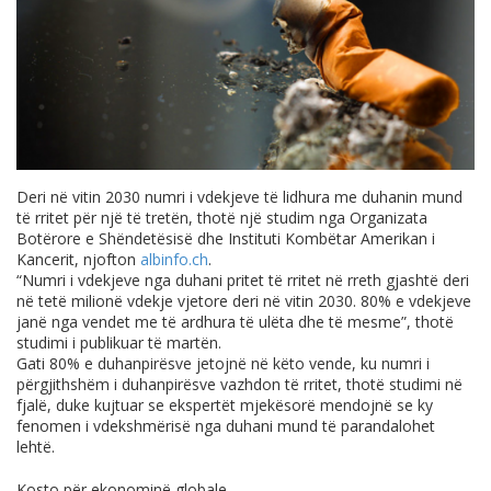
Deri në vitin 2030 numri i vdekjeve të lidhura me duhanin mund
të rritet për një të tretën, thotë një studim nga Organizata
Botërore e Shëndetësisë dhe Instituti Kombëtar Amerikan i
Kancerit, njofton
albinfo.ch
.
“Numri i vdekjeve nga duhani pritet të rritet në rreth gjashtë deri
në tetë milionë vdekje vjetore deri në vitin 2030. 80% e vdekjeve
janë nga vendet me të ardhura të ulëta dhe të mesme”, thotë
studimi i publikuar të martën.
Gati 80% e duhanpirësve jetojnë në këto vende, ku numri i
përgjithshëm i duhanpirësve vazhdon të rritet, thotë studimi në
fjalë, duke kujtuar se ekspertët mjekësorë mendojnë se ky
fenomen i vdekshmërisë nga duhani mund të parandalohet
lehtë.
Kosto për ekonominë globale