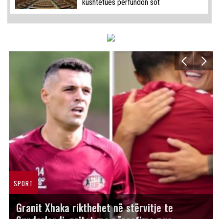
kushtetues përfundon sot
SPORT
Granit Xhaka rikthehet në stërvitje te