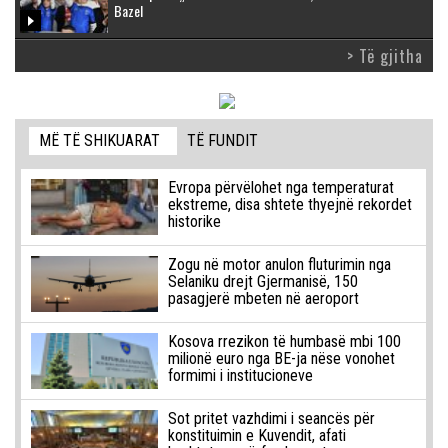
Bazel
> Të gjitha
MË TË SHIKUARAT
TË FUNDIT
Evropa përvëlohet nga temperaturat
ekstreme, disa shtete thyejnë rekordet
historike
Zogu në motor anulon fluturimin nga
Selaniku drejt Gjermanisë, 150
pasagjerë mbeten në aeroport
Kosova rrezikon të humbasë mbi 100
milionë euro nga BE-ja nëse vonohet
formimi i institucioneve
Sot pritet vazhdimi i seancës për
konstituimin e Kuvendit, afati