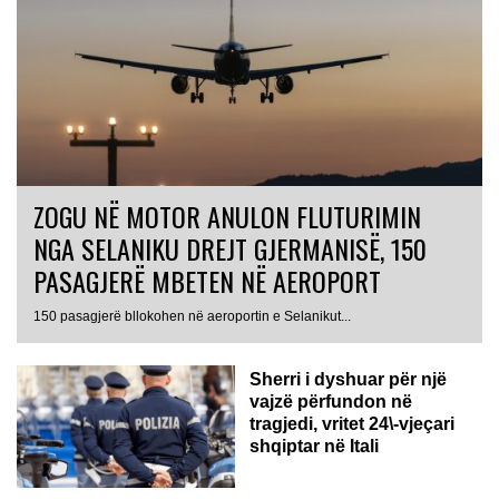
ZOGU NË MOTOR ANULON FLUTURIMIN
NGA SELANIKU DREJT GJERMANISË, 150
PASAGJERË MBETEN NË AEROPORT
ITALI
150 pasagjerë bllokohen në aeroportin e Selanikut...
Sherri i dyshuar për një
vajzë përfundon në
tragjedi, vritet 24\-vjeçari
shqiptar në Itali