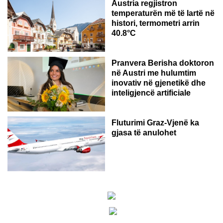
Austria regjistron
temperaturën më të lartë në
histori, termometri arrin
40.8°C
AUSTRI
Pranvera Berisha doktoron
në Austri me hulumtim
inovativ në gjenetikë dhe
inteligjencë artificiale
Fluturimi Graz-Vjenë ka
gjasa të anulohet