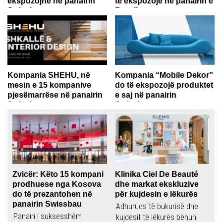
ekspozojnë në panairin
të ekspozojë në panairin e
Swissbau
Bazelit
Dardania Model është fabrikë
Ordo Architecture është një
që merret me prodhimin e
studio e arkitekturës inovative
dyerve, dritareve...
e specializuar në...
Kompania SHEHU, në
Kompania “Mobile Dekor”
mesin e 15 kompanive
do të ekspozojë produktet
pjesëmarrëse në panairin
e saj në panairin
Swissbau
Swissbau
Kompania SHEHU do të jetë në
Kompania Mobile Dekor është
mesin e 15 kompanive
themeluar në vitin 1983, duke
pjesëmarrëse...
filluar me...
Zvicër: Këto 15 kompani
Klinika Ciel De Beauté
prodhuese nga Kosova
dhe markat ekskluzive
do të prezantohen në
për kujdesin e lëkurës
panairin Swissbau
Adhurues të bukurisë dhe
Panairi i suksesshëm
kujdesit të lëkurës bëhuni