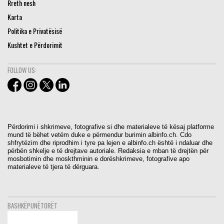
Rreth nesh
Karta
Politika e Privatësisë
Kushtet e Përdorimit
FOLLOW US:
Përdorimi i shkrimeve, fotografive si dhe materialeve të kësaj platforme
mund të bëhet vetëm duke e përmendur burimin albinfo.ch. Cdo
shfrytëzim dhe riprodhim i tyre pa lejen e albinfo.ch është i ndaluar dhe
përbën shkelje e të drejtave autoriale. Redaksia e mban të drejtën për
mosbotimin dhe moskthminin e dorëshkrimeve, fotografive apo
materialeve të tjera të dërguara.
BASHKËPUNËTORËT