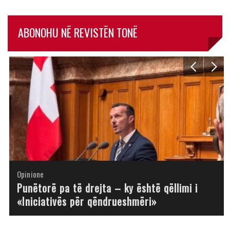
ABONOHU NË REVISTËN TONË
Opinione
Opinione
Opinione
Opinione
Opinione
Opinione
Opinione
Opinione
Punëtorë pa të drejta – ky është qëllimi i
«Iniciativës për qëndrueshmëri»