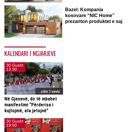
Comodita Home është tjetra kompani, e cila do të marrë pjesë...
Bazel: Kompania
kosovare “NIC Home”
prezanton produktet e saj
“NIC Home” është një nga kompanitë pjesëmarrëse në panairin
Swissbau, i...
KALENDARI I NGJARJEVE
30 Gusht
13:30
...edhe 3 weeks
Në Gjenevë, do të mbahet
manifestimi “Përderisa i
kujtojmë, ata jetojnë”
30 Gusht
19:00