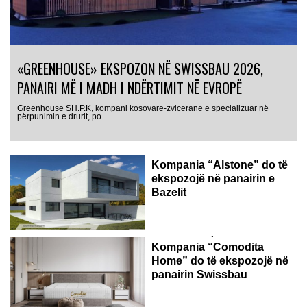
«GREENHOUSE» EKSPOZON NË SWISSBAU 2026,
PANAIRI MË I MADH I NDËRTIMIT NË EVROPË
Greenhouse SH.P.K, kompani kosovare-zvicerane e specializuar në
përpunimin e drurit, po...
Kompania “Alstone” do të
ekspozojë në panairin e
Bazelit
Me përvojë më shumë se 20-vjeçare, lider në fushën e
Kompania “Comodita
prodhimit...
Home” do të ekspozojë në
panairin Swissbau