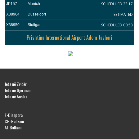
SCHEDULED 23:17
JP157
Munich
ESTIMATED
X38964
Dusseldorf
SCHEDULED 00:53
X38950
Stuttgart
Prishtina International Airport Adem Jashari
Jeta në Zvicër
Jeta në Gjermani
Jeta në Austri
E-Diaspora
CH-Ballkani
AT Balkani