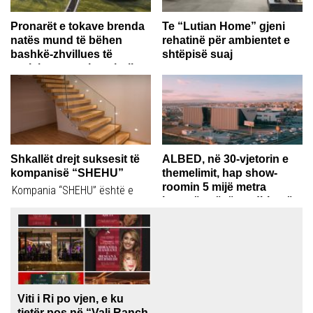
Pronarët e tokave brenda
Te “Lutian Home” gjeni
natës mund të bëhen
rehatinë për ambientet e
bashkë-zhvillues të
shtëpisë suaj
projekteve me Instabuilt
“Lutian Home” operon në
Mundësi fantastike për
tregun kosovar që prej viteve
bashkë-krijim për pronarët e
90` dhe...
tokave. Instabuilt për herë...
Shkallët drejt suksesit të
ALBED, në 30-vjetorin e
kompanisë “SHEHU”
themelimit, hap show-
roomin 5 mijë metra
Kompania “SHEHU” është e
katrorë, më të madhin në
familjarizuar me kërkesat e
Kosovë
konsumatorëve zviceranë
Drejtori ekzekutiv gjatë fjalimit
sepse...
të tij në hapjen e show-roomit,
falënderoi...
Viti i Ri po vjen, e ku
tjetër pos në “Vali Ranch