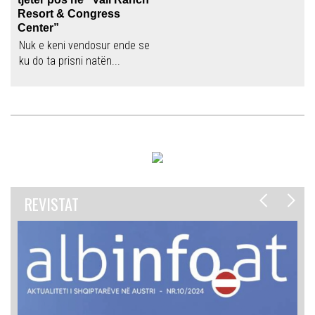
Resort & Congress
Center”
Nuk e keni vendosur ende se
ku do ta prisni natën...
REVISTAT
REVISTAT
REVISTAT
REVISTAT
REVISTAT
REVISTAT
REVISTAT
REVISTAT
REVISTAT
REVISTAT