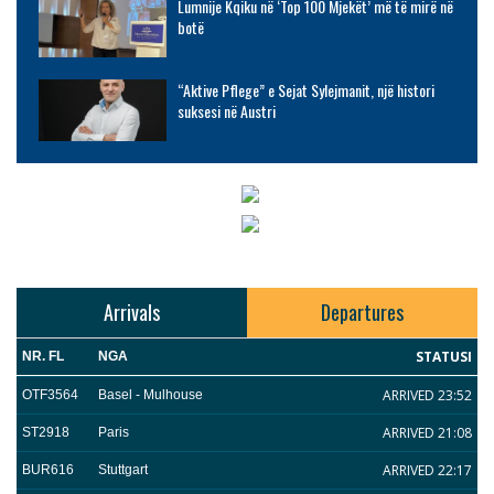
Lumnije Kqiku në ‘Top 100 Mjekët’ më të mirë në
botë
“Aktive Pflege” e Sejat Sylejmanit, një histori
suksesi në Austri
Arrivals
Departures
STATUSI
NR. FL
NGA
ARRIVED 23:52
OTF3564
Basel - Mulhouse
ARRIVED 21:08
ST2918
Paris
ARRIVED 22:17
BUR616
Stuttgart