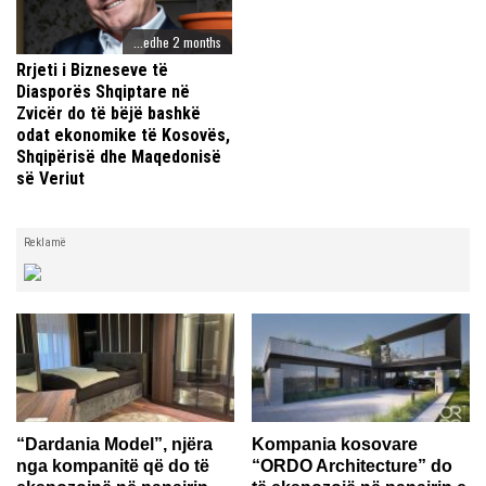
...edhe 2 months
Rrjeti i Bizneseve të
Diasporës Shqiptare në
Zvicër do të bëjë bashkë
odat ekonomike të Kosovës,
Shqipërisë dhe Maqedonisë
së Veriut
Reklamë
“Dardania Model”, njëra
Kompania kosovare
nga kompanitë që do të
“ORDO Architecture” do