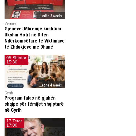
...edhe 3 weeks
Vernier
Gjenevë: Mbrëmje kushtuar
Ukshin Hotit në Ditën
Ndërkombëtare të Viktimave
të Zhdukjeve me Dhunë
05 Shtator
15:30
...edhe 4 weeks
Cyrih
Program falas në gjuhën
shqipe për fëmijët shqiptarë
në Cyrih
17 Tetor
17:00