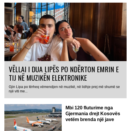
VËLLAI I DUA LIPËS PO NDËRTON EMRIN E
TIJ NË MUZIKËN ELEKTRONIKE
Gjin Lipa po tërheq vëmendjen në muzikë, në lidhje prej më shumë se
GJERMANI
një viti me...
Mbi 120 fluturime nga
Gjermania drejt Kosovës
vetëm brenda një jave