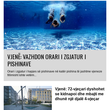
VJENË: VAZHDON ORARI I ZGJATUR I
PISHINAVE
Orari i zgjatur i hapjes së pishinave në katër pishina të jashtme vjeneze
fillimisht ishte vetëm...
Vjenë: 72-vjeçari dyshohet
se kidnapoi dhe mbajti me
dhunë një djalë 4-vjeçar