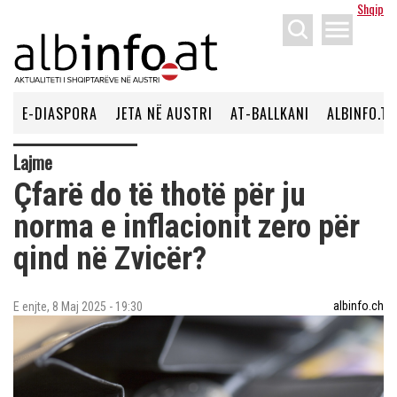
Shqip
menu
E-DIASPORA
JETA NË AUSTRI
AT-BALLKANI
ALBINFO.TV
Lajme
Çfarë do të thotë për ju
norma e inflacionit zero për
qind në Zvicër?
albinfo.ch
E enjte, 8 Maj 2025 - 19:30