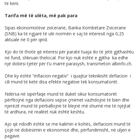
të keni.
Tarifa më të ulëta, më pak para
Sipas ekonomistëve zviceranë, Banka Kombëtare Zvicerane
(SNB) ka të ngjarë të ulë normën e saj të interesit nga 0,25
aktuale në 0 për qind.
Kjo do të thotë që interesi për paratë tuaja do të jetë gjithashtu
në fund, shkruan thelocal. Por kjo nuk është e gjitha ka edhe
një dobësi tjetër për t’u marrë parasysh, transmeton
albinfo.ch
.
Dhe ky është “inflacion negativ” i quajtur teknikisht deflacion i
cili mund të ketë disa efekte negative tek konsumatorët.
Ndërsa në sipërfaqe mund të duket sikur konsumatorët
përfitojnë nga deflacioni sepse çmimet vazhdojnë të bien dhe
njerëzit mund të përballojnë të blejnë më shumë me të njëjtat
të ardhura, në realitet nuk është kështu.
Ajo që ndodh është se me kalimin e kohës, deflacioni mund të
çojë në dobësimin e ekonomisë dhe, përfundimisht, në uljen e
pagave.