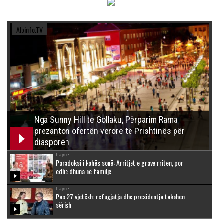
Albinfo.TV
Nga Sunny Hill te Gollaku, Përparim Rama
prezanton ofertën verore të Prishtinës për
diasporën
Lajme
Paradoksi i kohës sonë: Arritjet e grave rriten, por
edhe dhuna në familje
Lajme
Pas 27 vjetësh: refugjatja dhe presidentja takohen
sërish