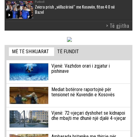
Futboll
Zvicra prish „vëllazërinë“ me Kosovën, fiton 4:0 në
Bazel
> Të gjitha
MË TË SHIKUARAT
TË FUNDIT
Vjenë: Vazhdon orari i zgjatur i
pishinave
Mediat botërore raportojnë për
tensionet në Kuvendin e Kosovës
Vjenë: 72-vjeçari dyshohet se kidnapoi
dhe mbajti me dhunë një djalë 4-vjeçar
Ambasada britanike me thirrje për