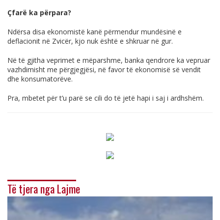
Çfarë ka përpara?
Ndërsa disa ekonomistë kanë përmendur mundësinë e
deflacionit në Zvicër, kjo nuk është e shkruar në gur.
Në të gjitha veprimet e mëparshme, banka qendrore ka vepruar
vazhdimisht me përgjegjësi, në favor të ekonomisë së vendit
dhe konsumatorëve.
Pra, mbetet për t’u parë se cili do të jetë hapi i saj i ardhshëm.
Të tjera nga Lajme