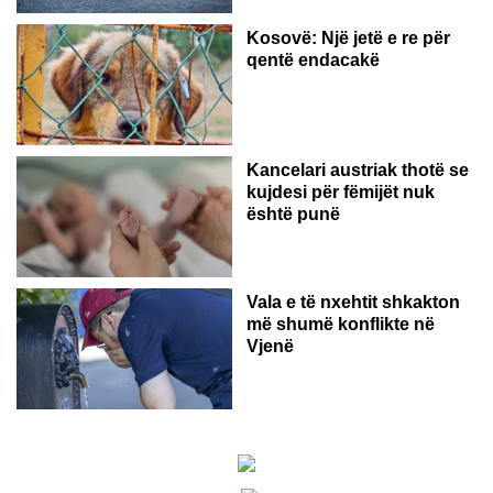
Kosovë: Një jetë e re për
qentë endacakë
Kancelari austriak thotë se
kujdesi për fëmijët nuk
është punë
Vala e të nxehtit shkakton
më shumë konflikte në
Vjenë