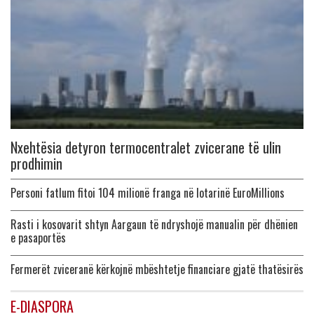
Nxehtësia detyron termocentralet zvicerane të ulin
prodhimin
Personi fatlum fitoi 104 milionë franga në lotarinë EuroMillions
Rasti i kosovarit shtyn Aargaun të ndryshojë manualin për dhënien
e pasaportës
Fermerët zviceranë kërkojnë mbështetje financiare gjatë thatësirës
E-DIASPORA