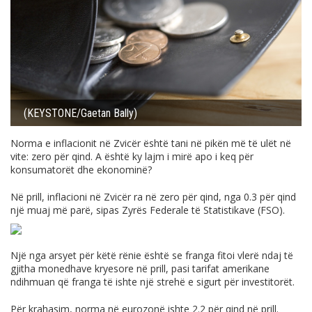
(KEYSTONE/Gaetan Bally)
Norma e inflacionit në Zvicër është tani në pikën më të ulët në
vite: zero për qind. A është ky lajm i mirë apo i keq për
konsumatorët dhe ekonominë?
Në prill, inflacioni në Zvicër ra në zero për qind, nga 0.3 për qind
një muaj më parë, sipas Zyrës Federale të Statistikave (FSO).
Një nga arsyet për këtë rënie është se franga fitoi vlerë ndaj të
gjitha monedhave kryesore në prill, pasi tarifat amerikane
ndihmuan që franga të ishte një strehë e sigurt për investitorët.
Për krahasim, norma në eurozonë ishte 2.2 për qind në prill.