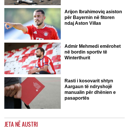
Arijon Ibrahimoviq asiston
për Bayernin në fitoren
ndaj Aston Villas
ZVICËR
Admir Mehmedi emërohet
në bordin sportiv të
Winterthurit
Rasti i kosovarit shtyn
Aargaun të ndryshojë
manualin për dhënien e
pasaportës
JETA NË AUSTRI