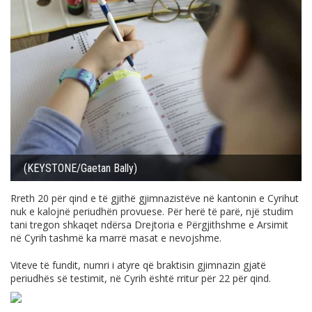
(KEYSTONE/Gaetan Bally)
Rreth 20 për qind e të gjithë gjimnazistëve në kantonin e Cyrihut
nuk e kalojnë periudhën provuese. Për herë të parë, një studim
tani tregon shkaqet ndërsa Drejtoria e Përgjithshme e Arsimit
në Cyrih tashmë ka marrë masat e nevojshme.
Viteve të fundit, numri i atyre që braktisin gjimnazin gjatë
periudhës së testimit, në Cyrih është rritur për 22 për qind.