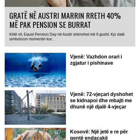
GRATË NË AUSTRI MARRIN RRETH 40%
MË PAK PENSION SE BURRAT
Këtë vit, Equal Pension Day në Austri shënohet më 9 gusht. Kjo datë
simbolizon momentin kur...
Vjenë: Vazhdon orari i
zgjatur i pishinave
Vjenë: 72-vjeçari dyshohet
se kidnapoi dhe mbajti me
dhunë një djalë 4-vjeçar
Kosovë: Një jetë e re për
qentë endacakë