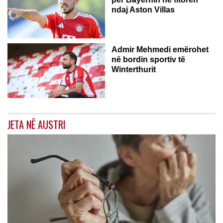
ndaj Aston Villas
ZVICËR
Admir Mehmedi emërohet
në bordin sportiv të
Winterthurit
JETA NË AUSTRI