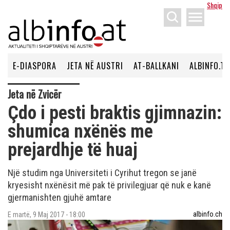
Shqip
menu
E-DIASPORA
JETA NË AUSTRI
AT-BALLKANI
ALBINFO.TV
Jeta në Zvicër
Çdo i pesti braktis gjimnazin:
shumica nxënës me
prejardhje të huaj
Një studim nga Universiteti i Cyrihut tregon se janë
kryesisht nxënësit më pak të privilegjuar që nuk e kanë
gjermanishten gjuhë amtare
albinfo.ch
E martë, 9 Maj 2017 - 18:00