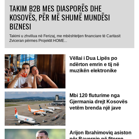
TAKIM B2B MES DIASPORËS DHE
KOSOVËS, PËR MË SHUMË MUNDËSI
BIZNESI
Takimi u zhvillua në Ferizaj, me mbështetjen financiare të Caritasit
Zviceran përmes Projektit HOME...
Vëllai i Dua Lipës po
ndërton emrin e tij në
muzikën elektronike
GJERMANI
Mbi 120 fluturime nga
Gjermania drejt Kosovës
vetëm brenda një jave
Arijon Ibrahimoviq asiston
për Bayernin në fitoren