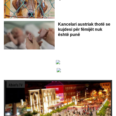
Kancelari austriak thotë se
kujdesi për fëmijët nuk
është punë
Albinfo.TV