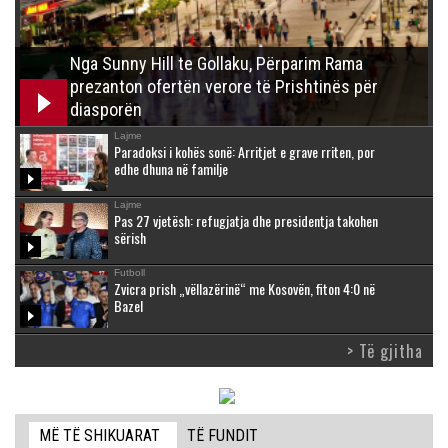
Nga Sunny Hill te Gollaku, Përparim Rama
prezanton ofertën verore të Prishtinës për
diasporën
Lajme
Paradoksi i kohës sonë: Arritjet e grave rriten, por
edhe dhuna në familje
Lajme
Pas 27 vjetësh: refugjatja dhe presidentja takohen
sërish
Futboll
Zvicra prish „vëllazërinë“ me Kosovën, fiton 4:0 në
Bazel
> Të gjitha
MË TË SHIKUARAT
TË FUNDIT