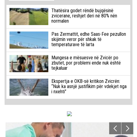
Thatësira godet rëndë bujqësinë
zvicerane, reshjet deri në 80% nën
normalen
Pas Zermattit, edhe Saas-Fee pezullon
skijimin veror për shkak të
temperaturave të larta
Mungesa e mësuesve në Zvicër po
zbutet, por problemi ende nuk është
tejkaluar
Ekspertja e OKB-së kritikon Zvicrën:
“Nuk ka asnjë justifikim për vdekjet nga
i nxehti”