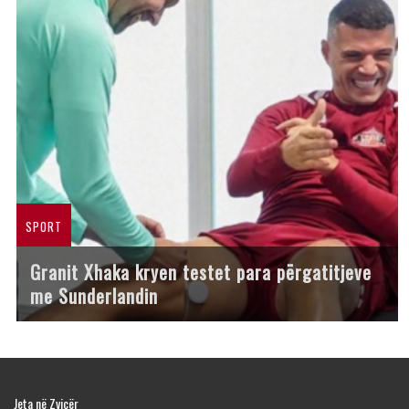
SPORT
Granit Xhaka kryen testet para përgatitjeve
me Sunderlandin
Jeta në Zvicër