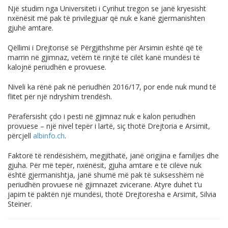
Një studim nga Universiteti i Cyrihut tregon se janë kryesisht
nxënësit më pak të privilegjuar që nuk e kanë gjermanishten
gjuhë amtare.
Qëllimi i Drejtorisë së Përgjithshme për Arsimin është që të
marrin në gjimnaz, vetëm të rinjtë të cilët kanë mundësi të
kalojnë periudhën e provuese.
Niveli ka rënë pak në periudhën 2016/17, por ende nuk mund të
flitet për një ndryshim trendësh.
Përafërsisht çdo i pesti në gjimnaz nuk e kalon periudhën
provuese – një nivel tepër i lartë, siç thotë Drejtoria e Arsimit,
përcjell
albinfo.ch
.
Faktorë të rëndësishëm, megjithatë, janë origjina e familjes dhe
gjuha. Për më tepër, nxënësit, gjuha amtare e të cilëve nuk
është gjermanishtja, janë shumë më pak të suksesshëm në
periudhën provuese në gjimnazet zvicerane. Atyre duhet t’u
japim të paktën një mundësi, thotë Drejtoresha e Arsimit, Silvia
Steiner.