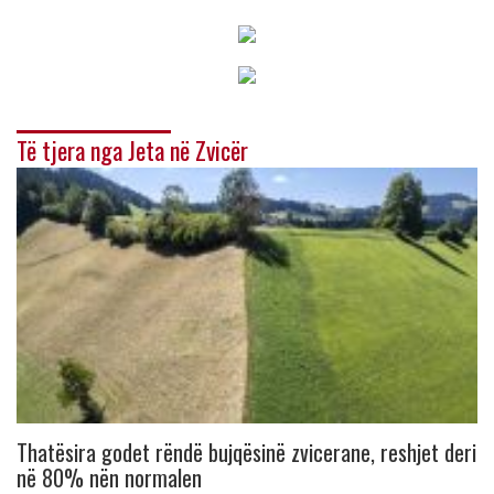
Të tjera nga Jeta në Zvicër
Thatësira godet rëndë bujqësinë zvicerane, reshjet deri
në 80% nën normalen