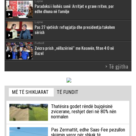
Lajme
Paradoksi i kohës sonë: Arritjet e grave rriten, por
edhe dhuna në familje
Lajme
Pas 27 vjetësh: refugjatja dhe presidentja takohen
sërish
Futboll
Zvicra prish „vëllazërinë“ me Kosovën, fiton 4:0 në
Bazel
> Të gjitha
MË TË SHIKUARAT
TË FUNDIT
Thatësira godet rëndë bujqësinë
zvicerane, reshjet deri në 80% nën
normalen
Pas Zermattit, edhe Saas-Fee pezullon
skijimin veror për shkak të