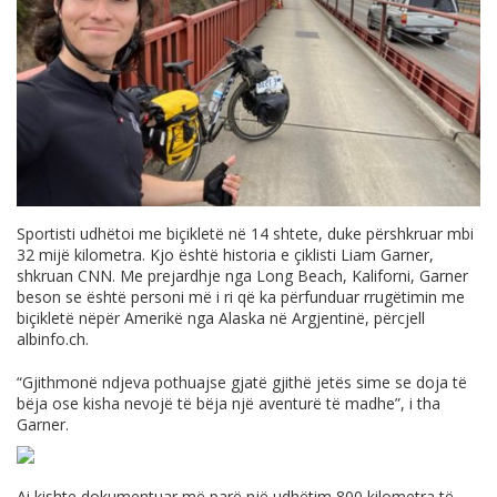
Sportisti udhëtoi me biçikletë në 14 shtete, duke përshkruar mbi
32 mijë kilometra. Kjo është historia e çiklisti Liam Garner,
shkruan CNN. Me prejardhje nga Long Beach, Kaliforni, Garner
beson se është personi më i ri që ka përfunduar rrugëtimin me
biçikletë nëpër Amerikë nga Alaska në Argjentinë, përcjell
albinfo.ch
.
“Gjithmonë ndjeva pothuajse gjatë gjithë jetës sime se doja të
bëja ose kisha nevojë të bëja një aventurë të madhe”, i tha
Garner.
Ai kishte dokumentuar më parë një udhëtim 800 kilometra të