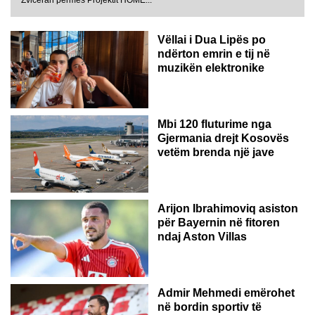
Vëllai i Dua Lipës po
ndërton emrin e tij në
muzikën elektronike
GJERMANI
Mbi 120 fluturime nga
Gjermania drejt Kosovës
vetëm brenda një jave
Arijon Ibrahimoviq asiston
për Bayernin në fitoren
ndaj Aston Villas
ZVICËR
Admir Mehmedi emërohet
në bordin sportiv të