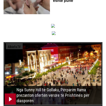
është punë
Albinfo.TV
Nga Sunny Hill te Gollaku, Përparim Rama
prezanton ofertën verore të Prishtinës për
diasporën