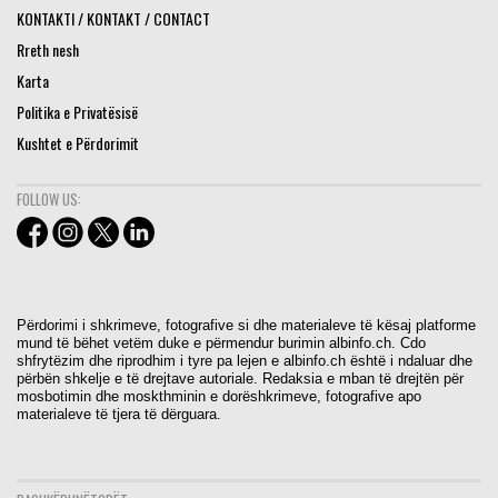
KONTAKTI / KONTAKT / CONTACT
Rreth nesh
Karta
Politika e Privatësisë
Kushtet e Përdorimit
FOLLOW US:
Përdorimi i shkrimeve, fotografive si dhe materialeve të kësaj platforme
mund të bëhet vetëm duke e përmendur burimin albinfo.ch. Cdo
shfrytëzim dhe riprodhim i tyre pa lejen e albinfo.ch është i ndaluar dhe
përbën shkelje e të drejtave autoriale. Redaksia e mban të drejtën për
mosbotimin dhe moskthminin e dorëshkrimeve, fotografive apo
materialeve të tjera të dërguara.