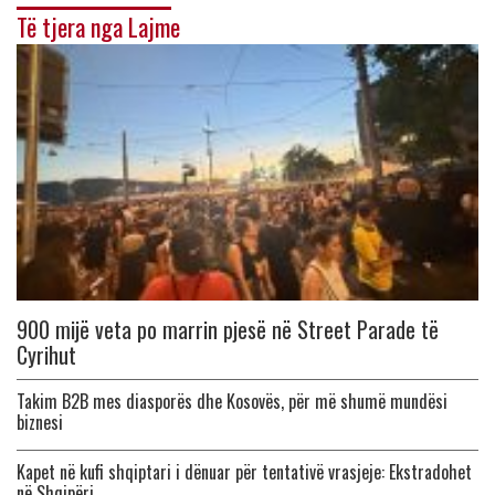
Të tjera nga Lajme
900 mijë veta po marrin pjesë në Street Parade të
Cyrihut
Takim B2B mes diasporës dhe Kosovës, për më shumë mundësi
biznesi
Kapet në kufi shqiptari i dënuar për tentativë vrasjeje: Ekstradohet
në Shqipëri