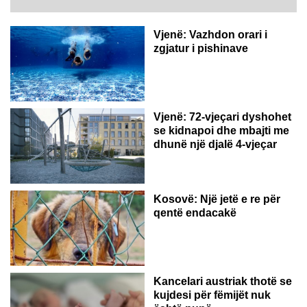
Vjenë: Vazhdon orari i
zgjatur i pishinave
Vjenë: 72-vjeçari dyshohet
se kidnapoi dhe mbajti me
dhunë një djalë 4-vjeçar
Kosovë: Një jetë e re për
qentë endacakë
Kancelari austriak thotë se
kujdesi për fëmijët nuk