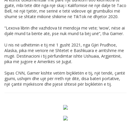
gjatë, mbi tetë ditë nga një skaj i Kalifornisë në një dalje të Taco
Bell, në një tjetër, me serinë e tetë videove që grumbulloi më
shumë se shtatë milionë shikime në TikTok në dhjetor 2020.
“Lexova librin dhe vazhdova të mendoja me vete; ‘wow’, nëse ai
djalë mund ta bënte atë, pse nuk mund ta bëj unë”, tha Garner.
U nis në udhëtimin e tij më 1 gusht 2021, nga Gjiri Prudhoe,
Alaska, pika më veriore në Shtetet e Bashkuara e arritshme me
rrugë. Destinacioni i tij përfundimtar ishte Ushuaia, Argjentinë,
pika më jugore e Amerikës së Jugut.
Sipas CNN, Garner kishte vetëm biçikletën e tij, një tendë, çantë
gjumi, ushqim dhe ujë për rreth një ditë, disa bateri portative,
një çantë mjekësore dhe pjesë shtesë për biçikletën e tij.