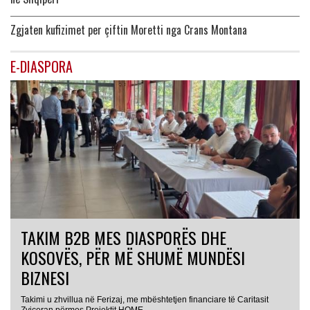
Zgjaten kufizimet per çiftin Moretti nga Crans Montana
E-DIASPORA
TAKIM B2B MES DIASPORËS DHE
KOSOVËS, PËR MË SHUMË MUNDËSI
BIZNESI
Takimi u zhvillua në Ferizaj, me mbështetjen financiare të Caritasit
Zviceran përmes Projektit HOME...