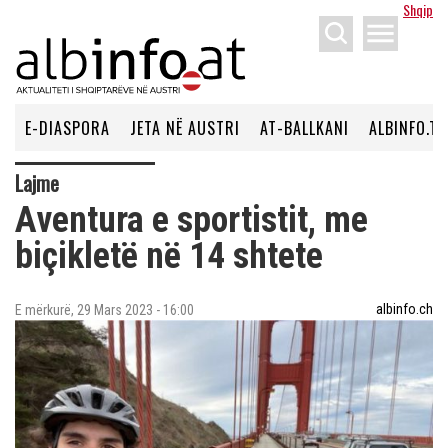
Shqip
menu
E-DIASPORA
JETA NË AUSTRI
AT-BALLKANI
ALBINFO.TV
Lajme
Aventura e sportistit, me
biçikletë në 14 shtete
albinfo.ch
E mërkurë, 29 Mars 2023 - 16:00