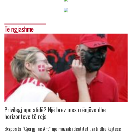
Të ngjashme
Privilegj apo sfidë? Një brez mes rrënjëve dhe
horizonteve të reja
Ekspozita “Gjergji në Art” një mozaik identiteti, arti dhe kujtese