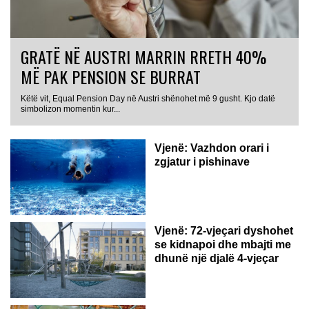
GRATË NË AUSTRI MARRIN RRETH 40%
MË PAK PENSION SE BURRAT
Këtë vit, Equal Pension Day në Austri shënohet më 9 gusht. Kjo datë
simbolizon momentin kur...
Vjenë: Vazhdon orari i
zgjatur i pishinave
Vjenë: 72-vjeçari dyshohet
se kidnapoi dhe mbajti me
dhunë një djalë 4-vjeçar