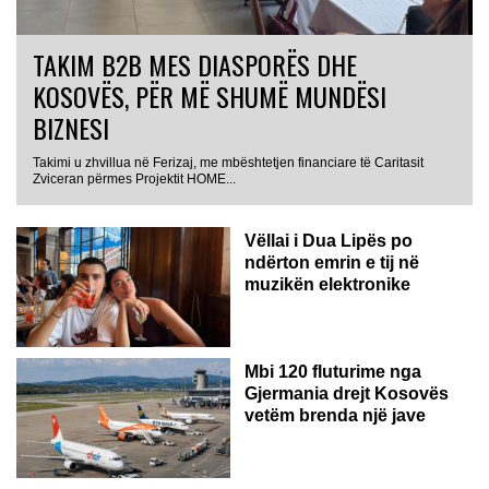
TAKIM B2B MES DIASPORËS DHE
KOSOVËS, PËR MË SHUMË MUNDËSI
BIZNESI
Takimi u zhvillua në Ferizaj, me mbështetjen financiare të Caritasit
Zviceran përmes Projektit HOME...
Vëllai i Dua Lipës po
ndërton emrin e tij në
muzikën elektronike
GJERMANI
Mbi 120 fluturime nga
Gjermania drejt Kosovës
vetëm brenda një jave