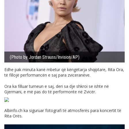
(Photo by Jordan Strauss/Invision/AP)
Edhe pak minuta kanë mbetur që këngëtarja shqiptare, Rita Ora,
të fillojë performancën e saj para zviceranëve.
Ora ka filluar turneun e saj, deri sa dje shkroi se ishte në
Gjermani, e më pas do të performonte në Zvicër.
Albinfo.ch
ka siguruar fotografi të atmosferës para koncertit të
Rita Orës.