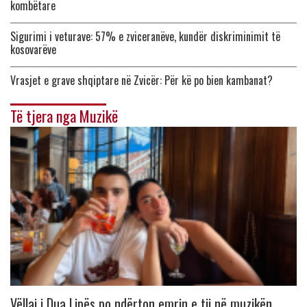
kombëtare
Sigurimi i veturave: 57% e zviceranëve, kundër diskriminimit të
kosovarëve
Vrasjet e grave shqiptare në Zvicër: Për kë po bien kambanat?
Të tjera nga Muzikë
Vëllai i Dua Lipës po ndërton emrin e tij në muzikën