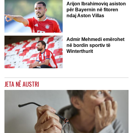
Arijon Ibrahimoviq asiston
për Bayernin në fitoren
ndaj Aston Villas
ZVICËR
Admir Mehmedi emërohet
në bordin sportiv të
Winterthurit
JETA NË AUSTRI