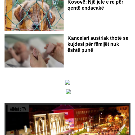
Kosovë: Një jetë e re për
qentë endacakë
Kancelari austriak thotë se
kujdesi për fëmijët nuk
është punë
Albinfo.TV