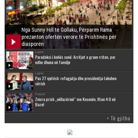
Nga Sunny Hill te Gollaku, Përparim Rama
prezanton ofertën verore të Prishtinës për
diasporën
Lajme
Paradoksi i kohës sonë: Arritjet e grave rriten, por
edhe dhuna në familje
Lajme
Pas 27 vjetësh: refugjatja dhe presidentja takohen
sërish
Futboll
Zvicra prish „vëllazërinë“ me Kosovën, fiton 4:0 në
Bazel
> Të gjitha