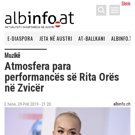
Shqip
menu
E-DIASPORA
JETA NË AUSTRI
AT-BALLKANI
ALBINFO.TV
Muzikë
Atmosfera para
performancës së Rita Orës
në Zvicër
albinfo.ch
E hënë, 29 Prill 2019 - 21:20