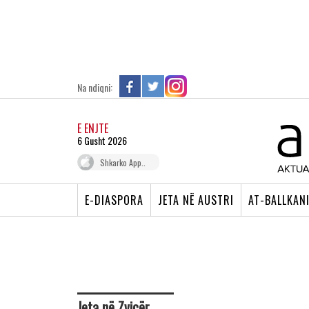
Na ndiqni:
E ENJTE
6 Gusht 2026
Shkarko App..
E-DIASPORA
JETA NË AUSTRI
AT-BALLKAN
Jeta në Zvicër