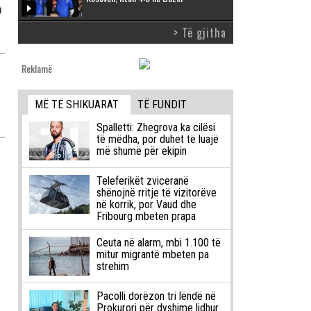
o
> Të gjitha
Reklamë
MË TË SHIKUARAT
TË FUNDIT
Spalletti: Zhegrova ka cilësi
të mëdha, por duhet të luajë
më shumë për ekipin
Teleferikët zviceranë
shënojnë rritje të vizitorëve
në korrik, por Vaud dhe
Fribourg mbeten prapa
Ceuta në alarm, mbi 1.100 të
mitur migrantë mbeten pa
strehim
Pacolli dorëzon tri lëndë në
Prokurori për dyshime lidhur