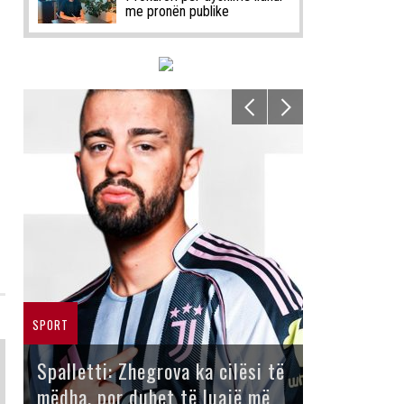
me pronën publike
SPORT
Spalletti: Zhegrova ka cilësi të
mëdha, por duhet të luajë më