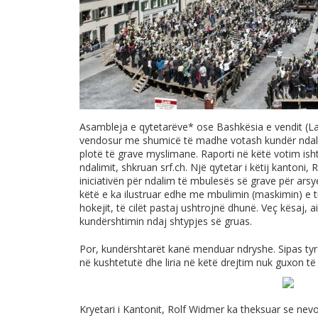
Asambleja e qytetarëve* ose Bashkësia e vendit (L
vendosur me shumicë të madhe votash kundër ndalim
plotë të grave myslimane. Raporti në këtë votim is
ndalimit, shkruan
srf.ch
. Një qytetar i këtij kantoni
iniciativën për ndalim të mbulesës së grave për ars
këtë e ka ilustruar edhe me mbulimin (maskimin) e ti
hokejit, të cilët pastaj ushtrojnë dhunë. Veç kësaj, 
kundërshtimin ndaj shtypjes së gruas.
Por, kundërshtarët kanë menduar ndryshe. Sipas tyre
në kushtetutë dhe liria në këtë drejtim nuk guxon të
Kryetari i Kantonit, Rolf Widmer ka theksuar se nevo