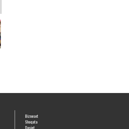
e
Bizneset
Shoqata
Dosjet