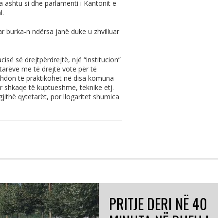
 ashtu si dhe parlamenti i Kantonit e
l.
r burka-n ndërsa janë duke u zhvilluar
së së drejtpërdrejtë, një “institucion”
etarëve me të drejtë vote për të
vazhdon të praktikohet në disa komuna
ër shkaqe të kuptueshme, teknike etj.
jithë qytetarët, por llogaritet shumica
PRITJE DERI NË 40