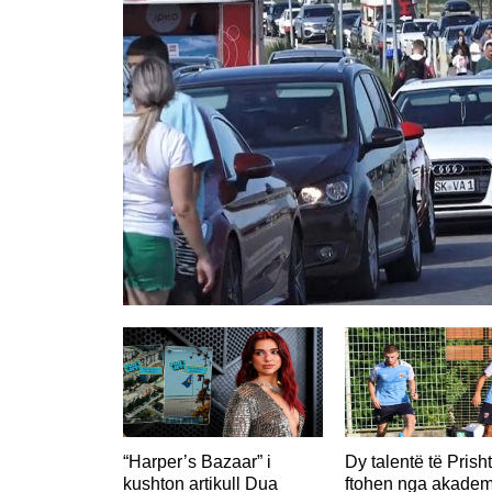
“Harper’s Bazaar” i
Dy talentë të Prish
kushton artikull Dua
ftohen nga akadem