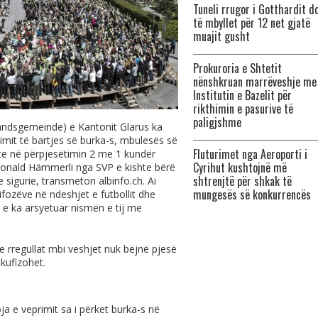
Tuneli rrugor i Gotthardit d
të mbyllet për 12 net gjatë
muajit gusht
Prokuroria e Shtetit
nënshkruan marrëveshje me
Institutin e Bazelit për
rikthimin e pasurive të
paligjshme
andsgemeinde) e Kantonit Glarus ka
it të bartjes së burka-s, mbulesës së
Fluturimet nga Aeroporti i
hte në përpjesëtimin 2 me 1 kundër
Cyrihut kushtojnë më
, Ronald Hämmerli nga SVP e kishte bërë
shtrenjtë për shkak të
ye sigurie, transmeton
albinfo.ch
. Ai
mungesës së konkurrencës
fozëve në ndeshjet e futbollit dhe
ai e ka arsyetuar nismën e tij me
 rregullat mbi veshjet nuk bëjnë pjesë
 kufizohet.
ja e veprimit sa i përket burka-s në