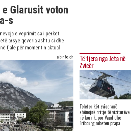
 e Glarusit voton
ka-s
nevoja e veprimit sa i përket
ëtë arsye qeveria ashtu si dhe
 në fjalë për momentin aktual
Të tjera nga Jeta në
albinfo.ch
Zvicër
Teleferikët zviceranë
shënojnë rritje të vizitorëve
në korrik, por Vaud dhe
Fribourg mbeten prapa