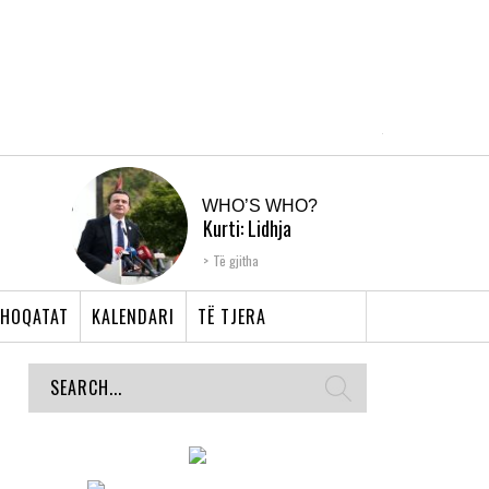
WHO’S WHO?
Kurti: Lidhja
Shqiptare e Prizrenit,
Të gjitha
nyja që bashkoi �...
HOQATAT
KALENDARI
TË TJERA