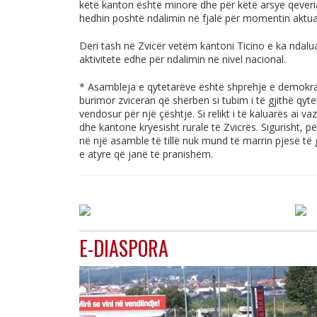
këtë kanton është minore dhe për këtë arsye qeveria
hedhin poshtë ndalimin në fjalë për momentin aktua
Deri tash në Zvicër vetëm kantoni Ticino e ka ndalua
aktivitete edhe për ndalimin në nivel nacional.
* Asambleja e qytetarëve është shprehje e demokraci
burimor zviceran që shërben si tubim i të gjithë qyt
vendosur për një çështje. Si relikt i të kaluarës ai 
dhe kantone kryesisht rurale të Zvicrës. Sigurisht, p
në një asamble të tillë nuk mund të marrin pjesë të g
e atyre që janë të pranishëm.
E-DIASPORA