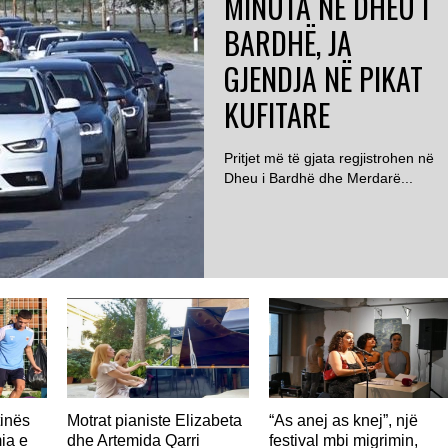
MINUTA NË DHEU I
BARDHË, JA
GJENDJA NË PIKAT
KUFITARE
Pritjet më të gjata regjistrohen në
Dheu i Bardhë dhe Merdarë...
ROMË
tinës
Motrat pianiste Elizabeta
“As anej as knej”, një
ia e
dhe Artemida Qarri
festival mbi migrimin,