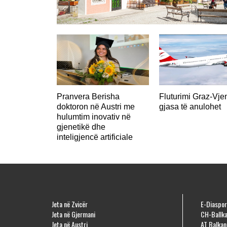
AUSTRI
Pranvera Berisha
Fluturimi Graz-Vje
doktoron në Austri me
gjasa të anulohet
hulumtim inovativ në
gjenetikë dhe
inteligjencë artificiale
Jeta në Zvicër
E-Diaspor
Jeta në Gjermani
CH-Ballka
Jeta në Austri
AT Balkan