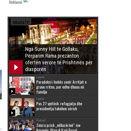
Reklamë
Albinfo.TV
Nga Sunny Hill te Gollaku,
Përparim Rama prezanton
ofertën verore të Prishtinës për
diasporën
Lajme
Paradoksi i kohës sonë: Arritjet e
grave rriten, por edhe dhuna në
familje
Lajme
Pas 27 vjetësh: refugjatja dhe
presidentja takohen sërish
Futboll
Zvicra prish „vëllazërinë“ me
Kosovën, fiton 4:0 në Bazel