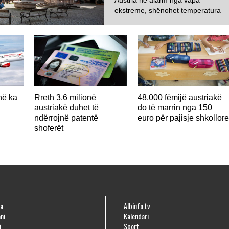
ekstreme, shënohet temperatura
më e lartë ndonjëherë...
në ka
Rreth 3.6 milionë
48,000 fëmijë austriakë
austriakë duhet të
do të marrin nga 150
ndërrojnë patentë
euro për pajisje shkollor
shoferët
a
Albinfo.tv
ni
Kalendari
i
Sport