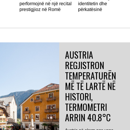
performojnë në një recital
identitetin dhe
prestigjioz në Romë
përkatësinë
AUSTRIA
REGJISTRON
TEMPERATURËN
MË TË LARTË NË
HISTORI,
TERMOMETRI
ARRIN 40.8°C
Austria në alarm nga vapa