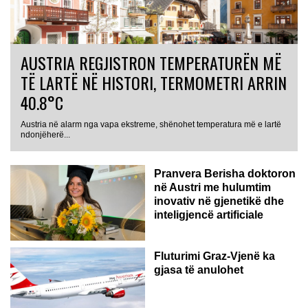
AUSTRIA REGJISTRON TEMPERATURËN MË
TË LARTË NË HISTORI, TERMOMETRI ARRIN
40.8°C
Austria në alarm nga vapa ekstreme, shënohet temperatura më e lartë
AUSTRI
ndonjëherë...
Pranvera Berisha doktoron
në Austri me hulumtim
inovativ në gjenetikë dhe
inteligjencë artificiale
Fluturimi Graz-Vjenë ka
gjasa të anulohet