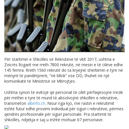
Për startimin e Shkollës së Rekrutëve të vitit 2017, ushtria e
Zvicrës llogarit me rreth 7800 rekrutë, në mesin e të cilëve edhe
145 femra. Rreth 1560 rekrutë do ta kryejnë shërbimin e tyre në
mënyrë të pandërprerë, “në bllok” ose DD, thuhet në një
komunikatë të Ministrisë së Mbrojtjes.
Ushtria synon të evitojë që personat të cilët përfaqësojnë rrezik
për rrethin e tyre të mund të absolvojnë shkollën e rekrutëve,
transmeton
albinfo.ch
. Nisur nga kjo, me rastin e rekrutimit
është futur edhe provimi individual për siguri i rekrutëve, përmes
qendrës profesionale për siguri personale. Pra startimit të
shkollës, ndjekja e saj u është mohuar 67 personave.