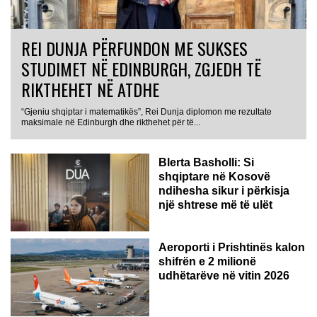
REI DUNJA PËRFUNDON ME SUKSES
STUDIMET NË EDINBURGH, ZGJEDH TË
RIKTHEHET NË ATDHE
“Gjeniu shqiptar i matematikës”, Rei Dunja diplomon me rezultate
maksimale në Edinburgh dhe rikthehet për të...
Blerta Basholli: Si
shqiptare në Kosovë
ndihesha sikur i përkisja
një shtrese më të ulët
Aeroporti i Prishtinës kalon
shifrën e 2 milionë
udhëtarëve në vitin 2026