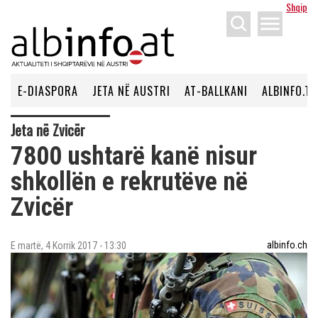
Shqip
menu
E-DIASPORA
JETA NË AUSTRI
AT-BALLKANI
ALBINFO.TV
Jeta në Zvicër
7800 ushtarë kanë nisur
shkollën e rekrutëve në
Zvicër
albinfo.ch
E martë, 4 Korrik 2017 - 13:30