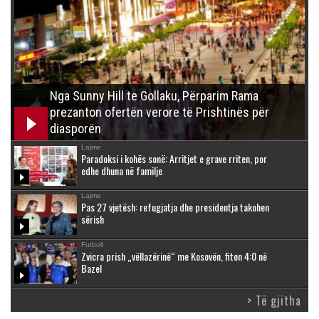
Nga Sunny Hill te Gollaku, Përparim Rama
prezanton ofertën verore të Prishtinës për
diasporën
Lajme
Paradoksi i kohës sonë: Arritjet e grave rriten, por
edhe dhuna në familje
Lajme
Pas 27 vjetësh: refugjatja dhe presidentja takohen
sërish
Futboll
Zvicra prish „vëllazërinë“ me Kosovën, fiton 4:0 në
Bazel
> Të gjitha