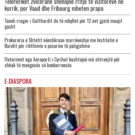
Teleferikët zviceranë shënojnë rritje të vizitorëve në
korrik, por Vaud dhe Fribourg mbeten prapa
Tuneli rrugor i Gotthardit do të mbyllet për 12 net gjatë muajit
gusht
Prokuroria e Shtetit nënshkruan marrëveshje me Institutin e
Bazelit për rikthimin e pasurive të paligjshme
Fluturimet nga Aeroporti i Cyrihut kushtojnë më shtrenjtë për
shkak të mungesës së konkurrencës
E-DIASPORA