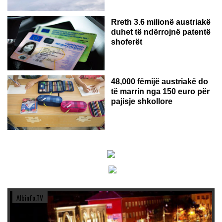
Rreth 3.6 milionë austriakë
duhet të ndërrojnë patentë
shoferët
48,000 fëmijë austriakë do
të marrin nga 150 euro për
pajisje shkollore
Albinfo.TV