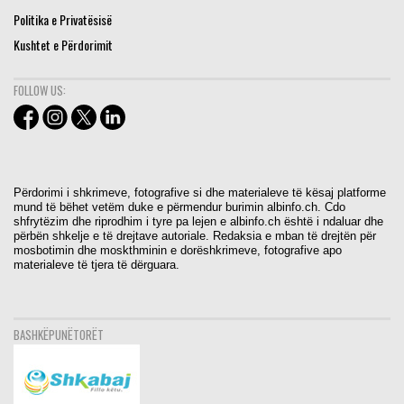
Politika e Privatësisë
Kushtet e Përdorimit
FOLLOW US:
Përdorimi i shkrimeve, fotografive si dhe materialeve të kësaj platforme
mund të bëhet vetëm duke e përmendur burimin albinfo.ch. Cdo
shfrytëzim dhe riprodhim i tyre pa lejen e albinfo.ch është i ndaluar dhe
përbën shkelje e të drejtave autoriale. Redaksia e mban të drejtën për
mosbotimin dhe moskthminin e dorëshkrimeve, fotografive apo
materialeve të tjera të dërguara.
BASHKËPUNËTORËT