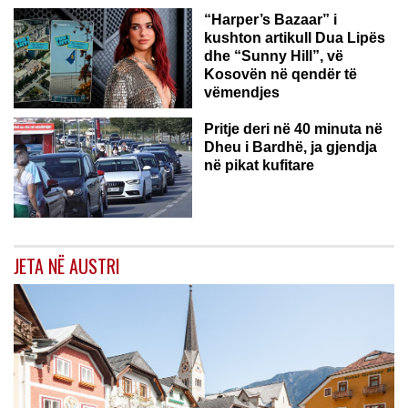
“Harper’s Bazaar” i
kushton artikull Dua Lipës
dhe “Sunny Hill”, vë
Kosovën në qendër të
vëmendjes
Pritje deri në 40 minuta në
Dheu i Bardhë, ja gjendja
në pikat kufitare
JETA NË AUSTRI