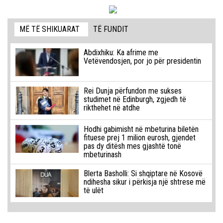
MË TË SHIKUARAT
TË FUNDIT
Abdixhiku: Ka afrime me
Vetëvendosjen, por jo për presidentin
Rei Dunja përfundon me sukses
studimet në Edinburgh, zgjedh të
rikthehet në atdhe
Hodhi gabimisht në mbeturina biletën
fituese prej 1 milion eurosh, gjendet
pas dy ditësh mes gjashtë tonë
mbeturinash
Blerta Basholli: Si shqiptare në Kosovë
ndihesha sikur i përkisja një shtrese më
të ulët