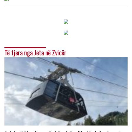
Të tjera nga Jeta në Zvicër