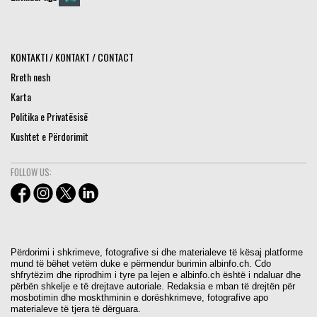
KONTAKTI / KONTAKT / CONTACT
Rreth nesh
Karta
Politika e Privatësisë
Kushtet e Përdorimit
FOLLOW US:
Përdorimi i shkrimeve, fotografive si dhe materialeve të kësaj platforme
mund të bëhet vetëm duke e përmendur burimin albinfo.ch. Cdo
shfrytëzim dhe riprodhim i tyre pa lejen e albinfo.ch është i ndaluar dhe
përbën shkelje e të drejtave autoriale. Redaksia e mban të drejtën për
mosbotimin dhe moskthminin e dorëshkrimeve, fotografive apo
materialeve të tjera të dërguara.