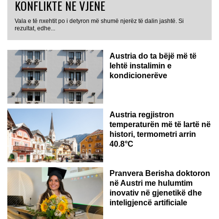
KONFLIKTE NË VJENË
Vala e të nxehtit po i detyron më shumë njerëz të dalin jashtë. Si
rezultat, edhe...
Austria do ta bëjë më të
lehtë instalimin e
kondicionerëve
Austria regjistron
temperaturën më të lartë në
histori, termometri arrin
40.8°C
AUSTRI
Pranvera Berisha doktoron
në Austri me hulumtim
inovativ në gjenetikë dhe
inteligjencë artificiale