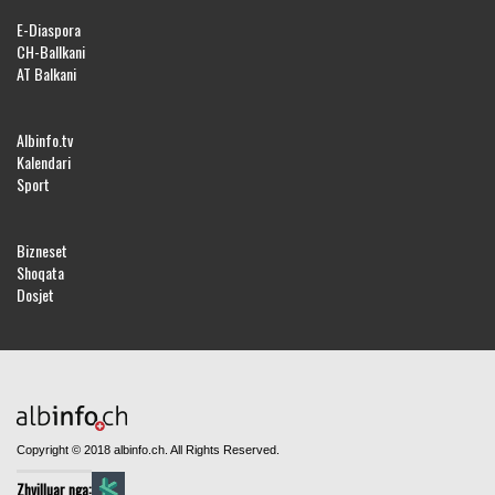
E-Diaspora
CH-Ballkani
AT Balkani
Albinfo.tv
Kalendari
Sport
Bizneset
Shoqata
Dosjet
Copyright © 2018 albinfo.ch. All Rights Reserved.
Zhvilluar nga: