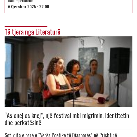
Data e përfundimit
6 Qershor 2026 - 22:00
Të tjera nga Literaturë
“As anej as knej”, një festival mbi migrimin, identitetin
dhe përkatësinë
Sot, dita e parë e “Verës Poetike të Diasporës” në Prishtinë