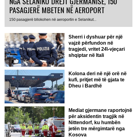
NGA SELANIKU DREJT GJERMANISË, 150
PASAGJERË MBETEN NË AEROPORT
ITALI
150 pasagjerë bllokohen në aeroportin e Selanikut...
Sherri i dyshuar për një
vajzë përfundon në
tragjedi, vritet 24\-vjeçari
shqiptar në Itali
Kolona deri në një orë në
kufi, pritjet më të gjata te
Dheu i Bardhë
GJERMANI
Mediat gjermane raportojnë
për aksidentin tragjik në
Nittendorf, ku humbën
jetën tre mërgimtarë nga
Kosova