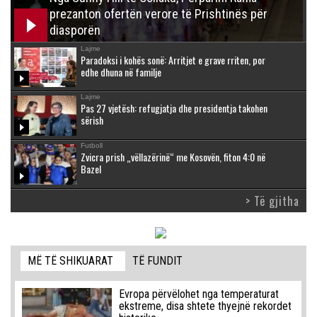
prezanton ofertën verore të Prishtinës për
diasporën
Lajme
Paradoksi i kohës sonë: Arritjet e grave rriten, por
edhe dhuna në familje
Lajme
Pas 27 vjetësh: refugjatja dhe presidentja takohen
sërish
Futboll
Zvicra prish „vëllazërinë“ me Kosovën, fiton 4:0 në
Bazel
> Të gjitha
MË TË SHIKUARAT
TË FUNDIT
Evropa përvëlohet nga temperaturat
ekstreme, disa shtete thyejnë rekordet