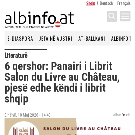
Shqip
Deutsch
Français
menu
E-DIASPORA
JETA NË AUSTRI
AT-BALLKANI
ALBINFO.TV
Literaturë
6 qershor: Panairi i Librit
Salon du Livre au Château,
pjesë edhe këndi i librit
shqip
albinfo.ch
E hënë, 18 Maj 2026 - 14:40