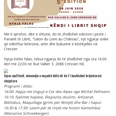
Më 6 qershor, ditë e shtunë, do të zhvillohet edicioni i pestë i
Panairit të Librit, “Salon du Livre au Château”, një ngjarje unike
që ndërthur letërsinë, artin dhe bukurinë e kështjellës në
Cressier.
Hyrja është falas, teksa ngjarja do të zhvillohet nga ora 16:00
deri më 22:00 në Rue Vallier 3, 2088 Cressier NE.
Sipas njoftimit, vëmendje e veçantë këtë vit do t’i kushtohet krijimtarisë
shqiptare.
Programi i ditës:
16:00: Hapja me tingujt e Cor des Alpes nga Michel Fellmann.
16:10: Fjalimet hapëse, Ekspozita zbulimi, Artizanat,
Bibliobus, Maquillage (grimi për fëmijë) dhe Bar i hapur.
16:30 & 17:30: Lexim për të rinjtë me histori Kamishibaï
(Marianne Schneeberger).