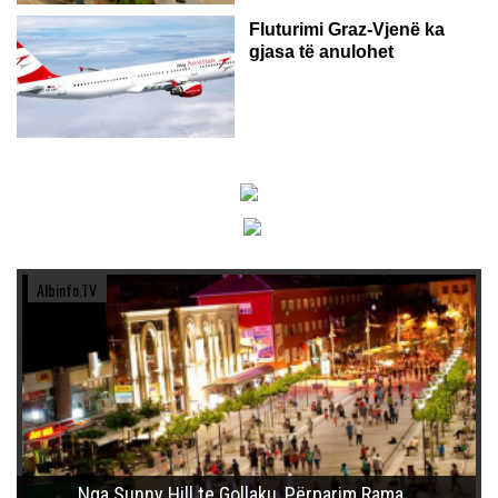
Fluturimi Graz-Vjenë ka
gjasa të anulohet
Albinfo.TV
Nga Sunny Hill te Gollaku, Përparim Rama