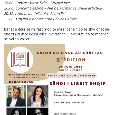
18:00: Concert West Tide – Muzikë live.
20:00: Concert Dessiné – Një performancë unike artistike.
20:30: Animacion “Histoire Poind’Ex”.
22:00: Mbyllja e panairit me Cor des Alpes.
Bëhet e ditur se në rast moti të mirë, panairi do të zhvillohet në
oborrin idilik të kështjellës. Në rast shiu, aktiviteti do të mbahet
në Sallën Vallier.