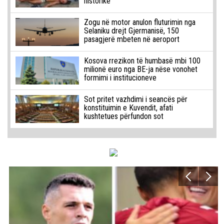
historike
Zogu në motor anulon fluturimin nga
Selaniku drejt Gjermanisë, 150
pasagjerë mbeten në aeroport
Kosova rrezikon të humbasë mbi 100
milionë euro nga BE-ja nëse vonohet
formimi i institucioneve
Sot pritet vazhdimi i seancës për
konstituimin e Kuvendit, afati
kushtetues përfundon sot