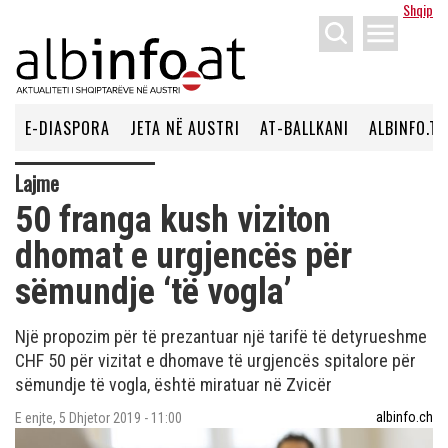
Shqip
menu
E-DIASPORA
JETA NË AUSTRI
AT-BALLKANI
ALBINFO.TV
Lajme
50 franga kush viziton
dhomat e urgjencës për
sëmundje ‘të vogla’
Një propozim për të prezantuar një tarifë të detyrueshme
CHF 50 për vizitat e dhomave të urgjencës spitalore për
sëmundje të vogla, është miratuar në Zvicër
albinfo.ch
E enjte, 5 Dhjetor 2019 - 11:00