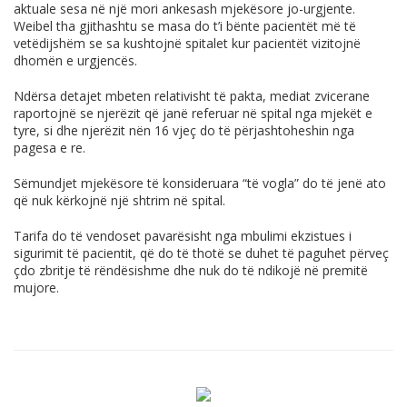
aktuale sesa në një mori ankesash mjekësore jo-urgjente.
Weibel tha gjithashtu se masa do t’i bënte pacientët më të
vetëdijshëm se sa kushtojnë spitalet kur pacientët vizitojnë
dhomën e urgjencës.
Ndërsa detajet mbeten relativisht të pakta, mediat zvicerane
raportojnë se njerëzit që janë referuar në spital nga mjekët e
tyre, si dhe njerëzit nën 16 vjeç do të përjashtoheshin nga
pagesa e re.
Sëmundjet mjekësore të konsideruara “të vogla” do të jenë ato
që nuk kërkojnë një shtrim në spital.
Tarifa do të vendoset pavarësisht nga mbulimi ekzistues i
sigurimit të pacientit, që do të thotë se duhet të paguhet përveç
çdo zbritje të rëndësishme dhe nuk do të ndikojë në premitë
mujore.