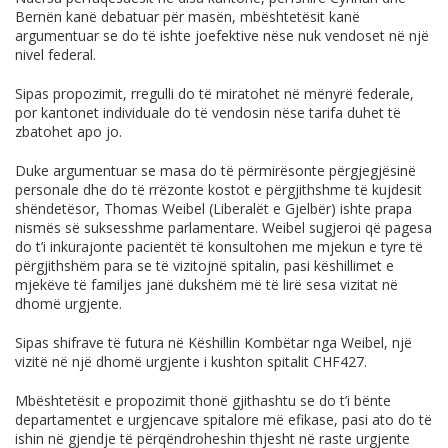
Bernën kanë debatuar për masën, mbështetësit kanë
argumentuar se do të ishte joefektive nëse nuk vendoset në një
nivel federal.
Sipas propozimit, rregulli do të miratohet në mënyrë federale,
por kantonet individuale do të vendosin nëse tarifa duhet të
zbatohet apo jo.
Duke argumentuar se masa do të përmirësonte përgjegjësinë
personale dhe do të rrëzonte kostot e përgjithshme të kujdesit
shëndetësor, Thomas Weibel (Liberalët e Gjelbër) ishte prapa
nismës së suksesshme parlamentare. Weibel sugjeroi që pagesa
do t’i inkurajonte pacientët të konsultohen me mjekun e tyre të
përgjithshëm para se të vizitojnë spitalin, pasi këshillimet e
mjekëve të familjes janë dukshëm më të lirë sesa vizitat në
dhomë urgjente.
Sipas shifrave të futura në Këshillin Kombëtar nga Weibel, një
vizitë në një dhomë urgjente i kushton spitalit CHF427.
Mbështetësit e propozimit thonë gjithashtu se do t’i bënte
departamentet e urgjencave spitalore më efikase, pasi ato do të
ishin në gjendje të përqëndroheshin thjesht në raste urgjente