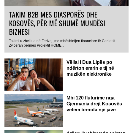
TAKIM B2B MES DIASPORËS DHE
KOSOVËS, PËR MË SHUMË MUNDËSI
BIZNESI
Takimi u zhvillua në Ferizaj, me mbështetjen financiare të Caritasit
Zviceran përmes Projektit HOME...
Vëllai i Dua Lipës po
ndërton emrin e tij në
muzikën elektronike
GJERMANI
Mbi 120 fluturime nga
Gjermania drejt Kosovës
vetëm brenda një jave