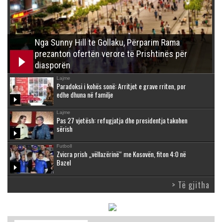
Nga Sunny Hill te Gollaku, Përparim Rama
prezanton ofertën verore të Prishtinës për
diasporën
Lajme
Paradoksi i kohës sonë: Arritjet e grave rriten, por
edhe dhuna në familje
Lajme
Pas 27 vjetësh: refugjatja dhe presidentja takohen
sërish
Futboll
Zvicra prish „vëllazërinë“ me Kosovën, fiton 4:0 në
Bazel
> Të gjitha