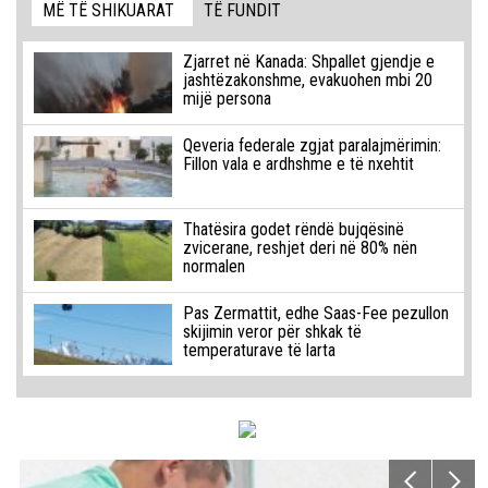
MË TË SHIKUARAT
TË FUNDIT
Zjarret në Kanada: Shpallet gjendje e
jashtëzakonshme, evakuohen mbi 20
mijë persona
Qeveria federale zgjat paralajmërimin:
Fillon vala e ardhshme e të nxehtit
Thatësira godet rëndë bujqësinë
zvicerane, reshjet deri në 80% nën
normalen
Pas Zermattit, edhe Saas-Fee pezullon
skijimin veror për shkak të
temperaturave të larta