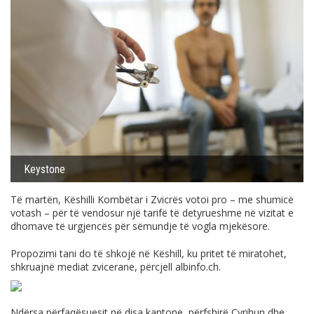
Keystone
Të martën, Këshilli Kombëtar i Zvicrës votoi pro – me shumicë
votash – për të vendosur një tarifë të detyrueshme në vizitat e
dhomave të urgjencës për sëmundje të vogla mjekësore.
Propozimi tani do të shkojë në Këshill, ku pritet të miratohet,
shkruajnë mediat zvicerane, përcjell
albinfo.ch
.
Ndërsa përfaqësuesit në disa kantone, përfshirë Cyrihun dhe