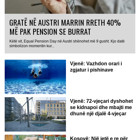
GRATË NË AUSTRI MARRIN RRETH 40%
MË PAK PENSION SE BURRAT
Këtë vit, Equal Pension Day në Austri shënohet më 9 gusht. Kjo datë
simbolizon momentin kur...
Vjenë: Vazhdon orari i
zgjatur i pishinave
Vjenë: 72-vjeçari dyshohet
se kidnapoi dhe mbajti me
dhunë një djalë 4-vjeçar
Kosovë: Një jetë e re për