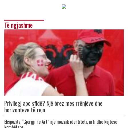
Të ngjashme
Privilegj apo sfidë? Një brez mes rrënjëve dhe
horizonteve të reja
Ekspozita “Gjergji në Art” një mozaik identiteti, arti dhe kujtese
kombëtare