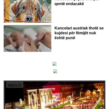
qentë endacakë
Kancelari austriak thotë se
kujdesi për fëmijët nuk
është punë
Albinfo.TV