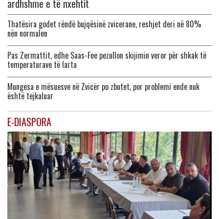
ardhshme e të nxehtit
Thatësira godet rëndë bujqësinë zvicerane, reshjet deri në 80%
nën normalen
Pas Zermattit, edhe Saas-Fee pezullon skijimin veror për shkak të
temperaturave të larta
Mungesa e mësuesve në Zvicër po zbutet, por problemi ende nuk
është tejkaluar
E-DIASPORA