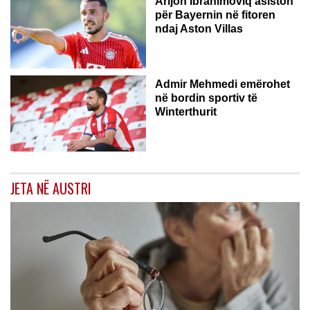
Arijon Ibrahimoviq asiston
për Bayernin në fitoren
ndaj Aston Villas
ZVICËR
Admir Mehmedi emërohet
në bordin sportiv të
Winterthurit
JETA NË AUSTRI