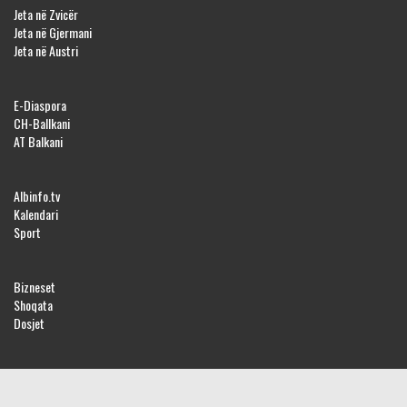
Jeta në Zvicër
Jeta në Gjermani
Jeta në Austri
E-Diaspora
CH-Ballkani
AT Balkani
Albinfo.tv
Kalendari
Sport
Bizneset
Shoqata
Dosjet