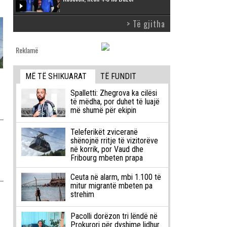
> Të gjitha
Reklamë
MË TË SHIKUARAT
TË FUNDIT
Spalletti: Zhegrova ka cilësi
të mëdha, por duhet të luajë
më shumë për ekipin
Teleferikët zviceranë
shënojnë rritje të vizitorëve
në korrik, por Vaud dhe
Fribourg mbeten prapa
Ceuta në alarm, mbi 1.100 të
mitur migrantë mbeten pa
strehim
Pacolli dorëzon tri lëndë në
Prokurori për dyshime lidhur