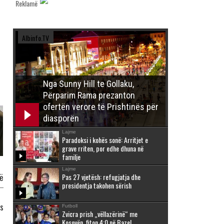
Reklamë
Albinfo.TV
Nga Sunny Hill te Gollaku,
Përparim Rama prezanton
ofertën verore të Prishtinës për
diasporën
Lajme
Paradoksi i kohës sonë: Arritjet e
grave rriten, por edhe dhuna në
familje
Lajme
Pas 27 vjetësh: refugjatja dhe
ë
presidentja takohen sërish
ës
Futboll
Zvicra prish „vëllazërinë“ me
Kosovën, fiton 4:0 në Bazel