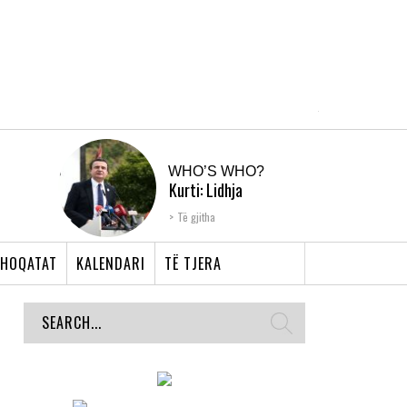
WHO’S WHO?
Kurti: Lidhja
Shqiptare e Prizrenit,
Të gjitha
nyja që bashkoi �...
HOQATAT
KALENDARI
TË TJERA