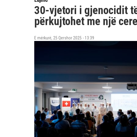
30-vjetori i gjenocidit 
përkujtohet me një cer
E mërkurë, 25 Qershor 2025 - 13:39