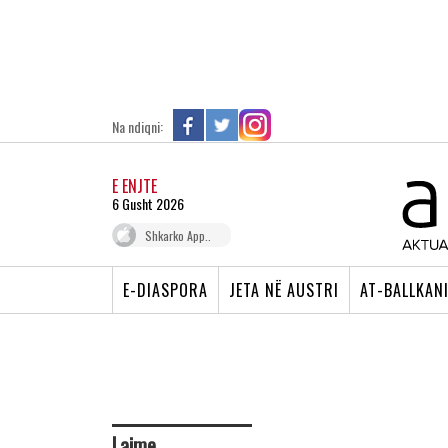
Na ndiqni:
E ENJTE
6 Gusht 2026
Shkarko App..
E-DIASPORA
JETA NË AUSTRI
AT-BALLKAN
Lajme