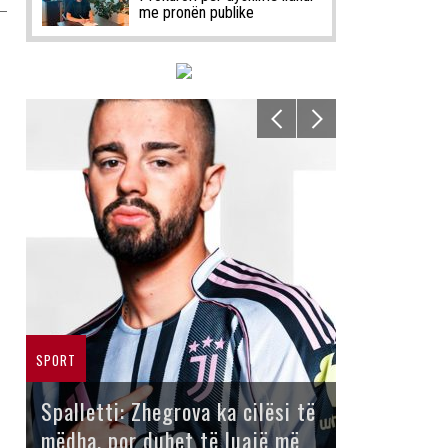
me pronën publike
SPORT
Spalletti: Zhegrova ka cilësi të
mëdha, por duhet të luajë më