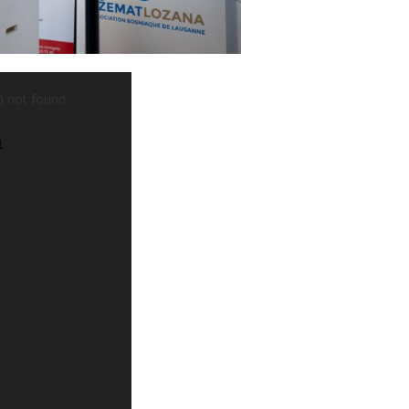
) not found
1