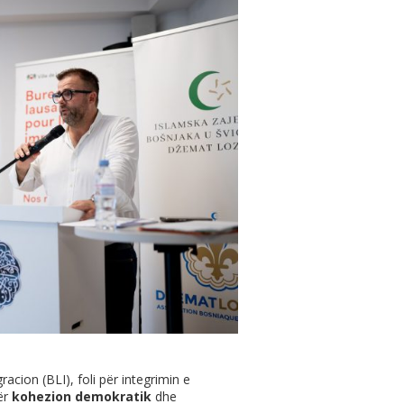
acion (BLI), foli për integrimin e
për
kohezion demokratik
dhe