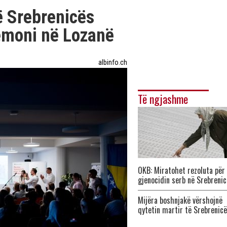
të Srebrenicës
emoni në Lozanë
albinfo.ch
Të ngjashme
OKB: Miratohet rezoluta për
gjenocidin serb në Srebrenic
Mijëra boshnjakë vërshojnë
qytetin martir të Srebrenic