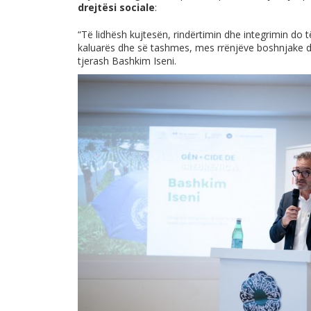
drejtësi sociale
:
“Të lidhësh kujtesën, rindërtimin dhe integrimin do 
kaluarës dhe së tashmes, mes rrënjëve boshnjake dh
tjerash Bashkim Iseni.