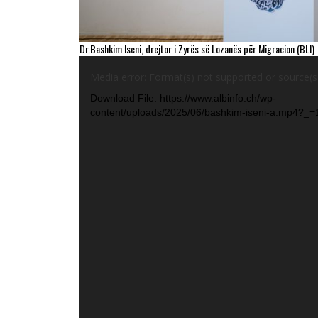
Dr.Bashkim Iseni, drejtor i Zyrës së Lozanës për Migracion (BLI)
Video
Player
Media error: Format(s) not supported or source(s
Download File: https://www.albinfo.ch/wp-
content/uploads/2025/06/bashkim-iseni-a.mp4?_=