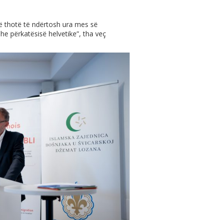
të thotë të ndërtosh ura mes së
e përkatësisë helvetike”, tha veç