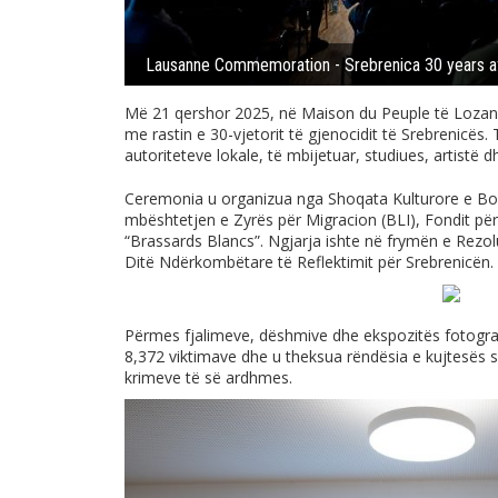
Lausanne Commemoration - Srebrenica 30 years af
Më 21 qershor 2025, në Maison du Peuple të Lozan
me rastin e 30-vjetorit të gjenocidit të Srebrenicës
autoriteteve lokale, të mbijetuar, studiues, artistë dh
Ceremonia u organizua nga Shoqata Kulturore e B
mbështetjen e Zyrës për Migracion (BLI), Fondit për
“Brassards Blancs”. Ngjarja ishte në frymën e Rezol
Ditë Ndërkombëtare të Reflektimit për Srebrenicën.
Përmes fjalimeve, dëshmive dhe ekspozitës fotografik
8,372 viktimave dhe u theksua rëndësia e kujtesës s
krimeve të së ardhmes.