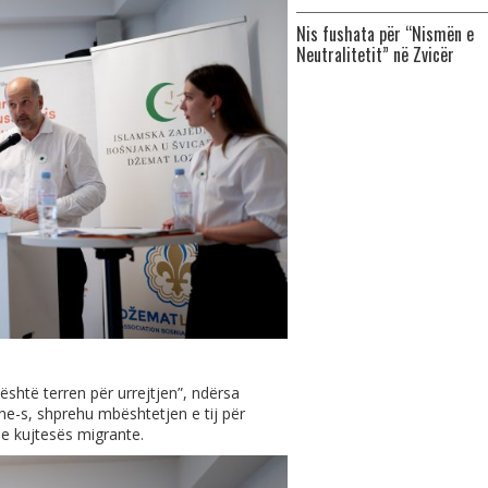
Nis fushata për “Nismën e
Neutralitetit” në Zvicër
është terren për urrejtjen”, ndërsa
e-s, shprehu mbështetjen e tij për
 e kujtesës migrante.