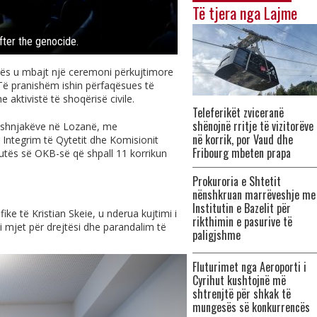
Të tjera nga Lajme
ter the genocide.
ës u mbajt një ceremoni përkujtimore
. Të pranishëm ishin përfaqësues të
e aktivistë të shoqërisë civile.
Teleferikët zviceranë
shënojnë rritje të vizitorëve
oshnjakëve në Lozanë, me
në korrik, por Vaud dhe
 Integrim të Qytetit dhe Komisionit
Fribourg mbeten prapa
utës së OKB-së që shpall 11 korrikun
Prokuroria e Shtetit
nënshkruan marrëveshje me
Institutin e Bazelit për
e të Kristian Skeie, u nderua kujtimi i
rikthimin e pasurive të
i mjet për drejtësi dhe parandalim të
paligjshme
Fluturimet nga Aeroporti i
Cyrihut kushtojnë më
shtrenjtë për shkak të
mungesës së konkurrencës