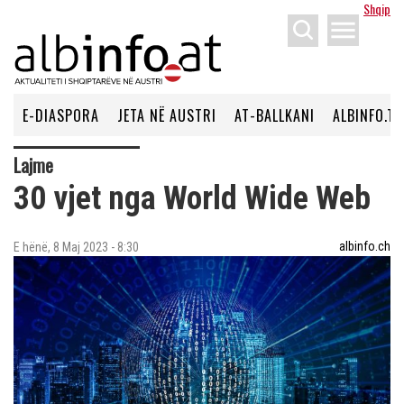
Shqip
menu
E-DIASPORA
JETA NË AUSTRI
AT-BALLKANI
ALBINFO.TV
Lajme
30 vjet nga World Wide Web
albinfo.ch
E hënë, 8 Maj 2023 - 8:30