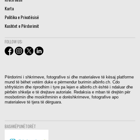
Karta
Politika e Privatësisë
Kushtet e Përdorimit
FOLLOW US:
Përdorimi i shkrimeve, fotografive si dhe materialeve të kësaj platforme
mund të bëhet vetëm duke e përmendur burimin albinfo.ch. Cdo
shfrytëzim dhe riprodhim i tyre pa lejen e albinfo.ch është i ndaluar dhe
përbën shkelje e të drejtave autoriale. Redaksia e mban të drejtën për
mosbotimin dhe moskthminin e dorëshkrimeve, fotografive apo
materialeve të tjera të dërguara.
BASHKËPUNËTORËT