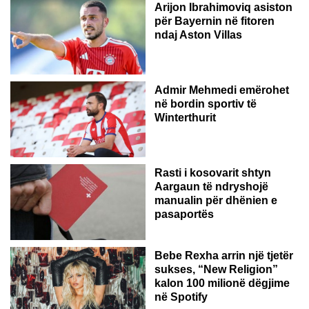
Arijon Ibrahimoviq asiston
për Bayernin në fitoren
ndaj Aston Villas
ZVICËR
Admir Mehmedi emërohet
në bordin sportiv të
Winterthurit
Rasti i kosovarit shtyn
Aargaun të ndryshojë
manualin për dhënien e
pasaportës
Bebe Rexha arrin një tjetër
sukses, “New Religion”
kalon 100 milionë dëgjime
në Spotify