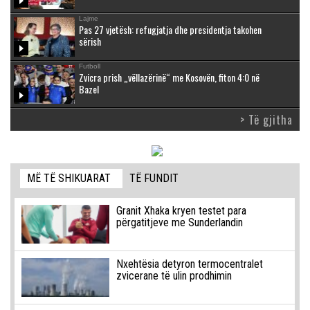
Lajme
Pas 27 vjetësh: refugjatja dhe presidentja takohen
sërish
Futboll
Zvicra prish „vëllazërinë“ me Kosovën, fiton 4:0 në
Bazel
> Të gjitha
MË TË SHIKUARAT
TË FUNDIT
Granit Xhaka kryen testet para
përgatitjeve me Sunderlandin
Nxehtësia detyron termocentralet
zvicerane të ulin prodhimin