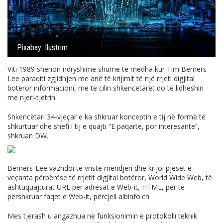
Pixabay: Ilustrim
Viti 1989 shënon ndryshime shumë të mëdha kur Tim Berners
Lee paraqiti zgjidhjen me anë të krijimit të një rrjeti digjital
botëror informacioni, me të cilin shkencëtarët do të lidheshin
me njeri-tjetrin.
Shkencëtari 34-vjeçar e ka shkruar konceptin e tij në formë të
shkurtuar dhe shefi i tij e quajti “E paqartë, por interesante”,
shkruan DW.
Berners-Lee vazhdoi të vriste mendjen dhe krijoi pjesët e
veçanta përbërëse të rrjetit digjital botëror, World Wide Web, të
ashtuquajturat URL për adresat e Web-it, HTML, për të
përshkruar faqet e Web-it, përcjell
albinfo.ch
.
Mes tjerash u angazhua në funksionimin e protokolli teknik