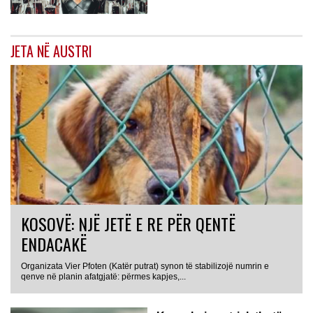
JETA NË AUSTRI
KOSOVË: NJË JETË E RE PËR QENTË
ENDACAKË
Organizata Vier Pfoten (Katër putrat) synon të stabilizojë numrin e
qenve në planin afatgjatë: përmes kapjes,...