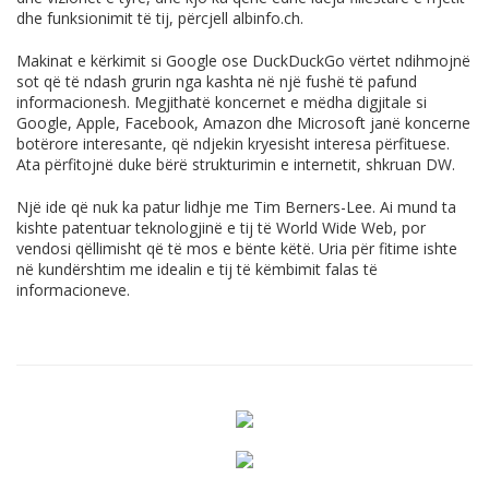
dhe funksionimit të tij, përcjell
albinfo.ch
.
Makinat e kërkimit si Google ose DuckDuckGo vërtet ndihmojnë
sot që të ndash grurin nga kashta në një fushë të pafund
informacionesh. Megjithatë koncernet e mëdha digjitale si
Google, Apple, Facebook, Amazon dhe Microsoft janë koncerne
botërore interesante, që ndjekin kryesisht interesa përfituese.
Ata përfitojnë duke bërë strukturimin e internetit, shkruan DW.
Një ide që nuk ka patur lidhje me Tim Berners-Lee. Ai mund ta
kishte patentuar teknologjinë e tij të World Wide Web, por
vendosi qëllimisht që të mos e bënte këtë. Uria për fitime ishte
në kundërshtim me idealin e tij të këmbimit falas të
informacioneve.