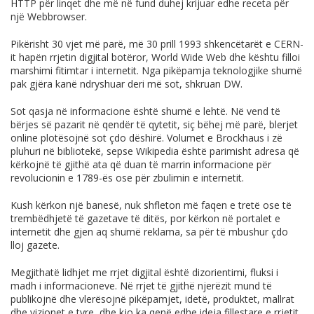
HTTP për linqet dhe më në fund duhej krijuar edhe receta për
një Webbrowser.
Pikërisht 30 vjet më parë, më 30 prill 1993 shkencëtarët e CERN-
it hapën rrjetin digjital botëror, World Wide Web dhe kështu filloi
marshimi fitimtar i internetit. Nga pikëpamja teknologjike shumë
pak gjëra kanë ndryshuar deri më sot, shkruan DW.
Sot qasja në informacione është shumë e lehtë. Në vend të
bërjes së pazarit në qendër të qytetit, siç bëhej më parë, blerjet
online plotësojnë sot çdo dëshirë. Volumet e Brockhaus i zë
pluhuri në bibliotekë, sepse Wikipedia është parimisht adresa që
kërkojnë të gjithë ata që duan të marrin informacione për
revolucionin e 1789-ës ose për zbulimin e internetit.
Kush kërkon një banesë, nuk shfleton më faqen e tretë ose të
trembëdhjetë të gazetave të ditës, por kërkon në portalet e
internetit dhe gjen aq shumë reklama, sa për të mbushur çdo
lloj gazete.
Megjithatë lidhjet me rrjet digjital është dizorientimi, fluksi i
madh i informacioneve. Në rrjet të gjithë njerëzit mund të
publikojnë dhe vlerësojnë pikëpamjet, idetë, produktet, mallrat
dhe vizionet e tyre, dhe kjo ka qenë edhe ideja fillestare e rrjetit