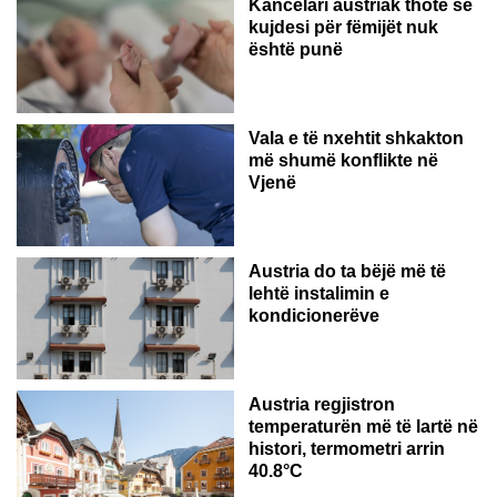
Kancelari austriak thotë se
kujdesi për fëmijët nuk
është punë
Vala e të nxehtit shkakton
më shumë konflikte në
Vjenë
Austria do ta bëjë më të
lehtë instalimin e
kondicionerëve
Austria regjistron
temperaturën më të lartë në
histori, termometri arrin
40.8°C