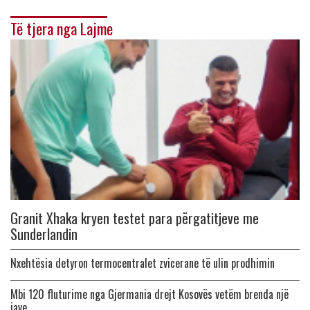
Të tjera nga Lajme
Granit Xhaka kryen testet para përgatitjeve me
Sunderlandin
Nxehtësia detyron termocentralet zvicerane të ulin prodhimin
Mbi 120 fluturime nga Gjermania drejt Kosovës vetëm brenda një
jave