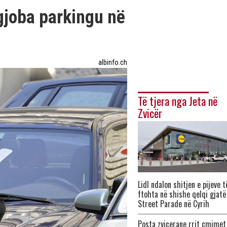
gjoba parkingu në
albinfo.ch
Të tjera nga Jeta në
Zvicër
Lidl ndalon shitjen e pijeve t
ftohta në shishe qelqi gjatë
Street Parade në Cyrih
Posta zvicerane rrit çmimet