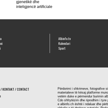
gjenetikë dhe
inteligjencë artificiale
a
Albinfo.tv
ni
Kalendari
i
Sport
 / KONTAKT / CONTACT
Përdorimi i shkrimeve, fotografive s
materialeve të kësaj platforme mund
h
vetëm duke e përmendur burimin alb
Cdo shfrytëzim dhe riprodhim i tyre 
e albinfo.ch është i ndaluar dhe për
shkelje e të drejtave autoriale. Red