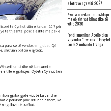
e letrave nga viti 2027
Zvicra rrezikon të dështojë
me objektivat klimatike të
vitit 2030
corë të Cyrihut vitin e kaluar, 20.7 për
sye të thjeshtë: policia është më pak e
Fondi amerikan Apollo blen
gjigantin “low-cost” EasyJet
për 6.2 miliardë franga
uta para se të vendosnin gjobat. Që
, shkruan policia e qytetit.
 Winterthur, si dhe në kantonet e
 tillë e gjobitjes. Qyteti i Cyrihut tani
ilion gjoba gjatë vitit të kaluar dhe
bat e parkimit janë rritur ndjeshëm, ka
 rregullave të trafikut.