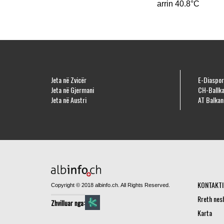
arrin 40.8°C
Jeta në Zvicër
E-Diaspor
Jeta në Gjermani
CH-Ballka
Jeta në Austri
AT Balkan
KONTAKTI
Copyright © 2018 albinfo.ch. All Rights Reserved.
Rreth nes
Zhvilluar nga:
Karta