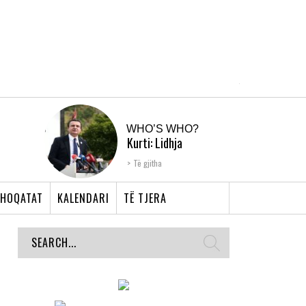
WHO’S WHO?
Kurti: Lidhja
Shqiptare e Prizrenit,
Të gjitha
nyja që bashkoi �...
HOQATAT
KALENDARI
TË TJERA