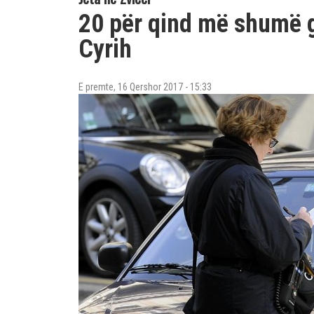
20 për qind më shumë 
Cyrih
E premte, 16 Qershor 2017 - 15:33