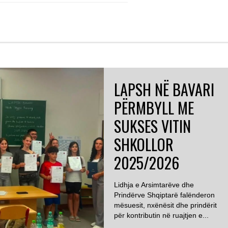
LAPSH NË BAVARI
PËRMBYLL ME
SUKSES VITIN
SHKOLLOR
2025/2026
Lidhja e Arsimtarëve dhe
Prindërve Shqiptarë falënderon
mësuesit, nxënësit dhe prindërit
për kontributin në ruajtjen e...