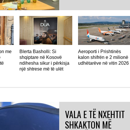
don me
Blerta Basholli: Si
Aeroporti i Prishtinës
ë
shqiptare në Kosovë
kalon shifrën e 2 milionë
të
ndihesha sikur i përkisja
udhëtarëve në vitin 2026
një shtrese më të ulët
VALA E TË NXEHTIT
SHKAKTON MË