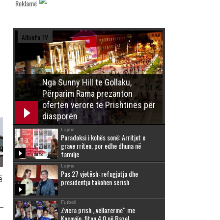
Reklamë
Albinfo.TV
Nga Sunny Hill te Gollaku,
Përparim Rama prezanton
ofertën verore të Prishtinës për
diasporën
Lajme
Paradoksi i kohës sonë: Arritjet e
grave rriten, por edhe dhuna në
familje
Lajme
Pas 27 vjetësh: refugjatja dhe
ë
presidentja takohen sërish
Futboll
Zvicra prish „vëllazërinë“ me
Kosovën, fiton 4:0 në Bazel