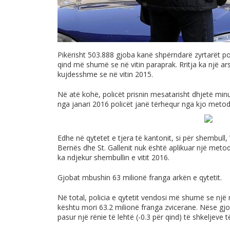
Pikërisht 503.888 gjoba kanë shpërndarë zyrtarët poli
qind më shumë se në vitin paraprak. Rritja ka një ar
kujdesshme se në vitin 2015.
Në atë kohë, policët prisnin mesatarisht dhjetë min
nga janari 2016 policët janë tërhequr nga kjo metodë
Edhe në qytetet e tjera të kantonit, si për shembull,
Bernës dhe St. Gallenit nuk është aplikuar një metodë e
ka ndjekur shembullin e vitit 2016.
Gjobat mbushin 63 milionë franga arkën e qytetit.
Në total, policia e qytetit vendosi më shumë se një m
kështu mori 63.2 milionë franga zvicerane. Nëse gjo
pasur një rënie të lehtë (-0.3 për qind) të shkeljeve të