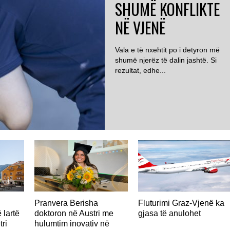
SHUMË KONFLIKTE
NË VJENË
Vala e të nxehtit po i detyron më
shumë njerëz të dalin jashtë. Si
rezultat, edhe...
AUSTRI
Pranvera Berisha
Fluturimi Graz-Vjenë ka
 lartë
doktoron në Austri me
gjasa të anulohet
tri
hulumtim inovativ në