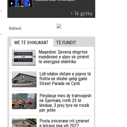
> Të gjitha
Reklamë
MË TË SHIKUARAT
TË FUNDIT
Maqedoni: Qeveria shqyrton
mundësinë e uljes së çmimit
të energjisë elektrike
Lidl ndalon shitjen e pijeve të
ftohta në shishe qelqi gjatë
Street Parade në Cyrih
Përplasje mes dy tramvajesh
në Gjermani, rreth 25 të
lënduar, 3 prej tyre në rrezik
për jetën
Posta zvicerane rrit çmimet
e letrave nga viti 2027