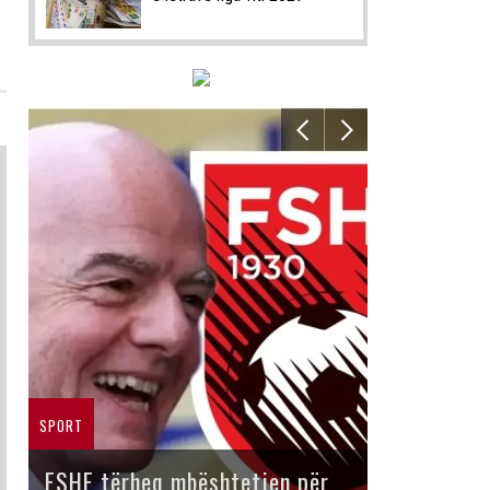
SPORT
FSHF tërheq mbështetjen për