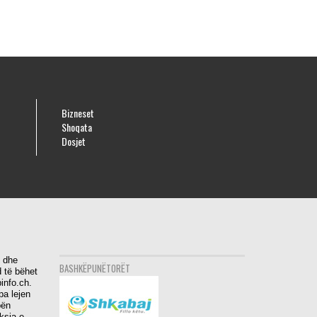
Bizneset
Shoqata
Dosjet
i dhe
BASHKËPUNËTORËT
 të bëhet
info.ch.
pa lejen
bën
aksia e