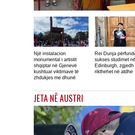
Një instalacion
Rei Dunja përfun
monumental i artistit
sukses studimet n
shqiptar në Gjenevë
Edinburgh, zgjedh 
kushtuar viktimave të
rikthehet në atdhe
zhdukjes me dhunë
JETA NË AUSTRI