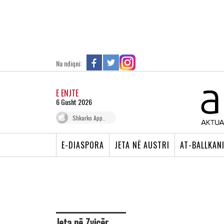
Na ndiqni:
E ENJTE
6 Gusht 2026
Shkarko App..
E-DIASPORA
JETA NË AUSTRI
AT-BALLKAN
Jeta në Zvicër