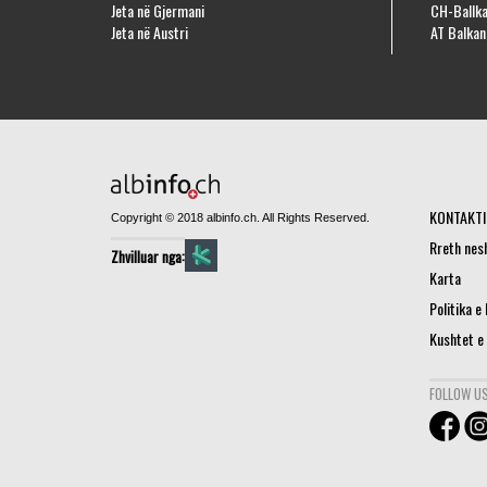
Jeta në Gjermani
CH-Ballka
Jeta në Austri
AT Balkan
KONTAKTI
Copyright © 2018 albinfo.ch. All Rights Reserved.
Rreth nes
Zhvilluar nga:
Karta
Politika e
Kushtet e
FOLLOW US