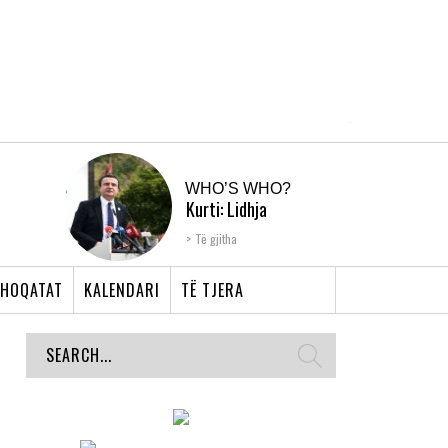
WHO’S WHO?
Kurti: Lidhja
Shqiptare e Prizrenit,
Të gjitha
nyja që bashkoi �...
HOQATAT
KALENDARI
TË TJERA