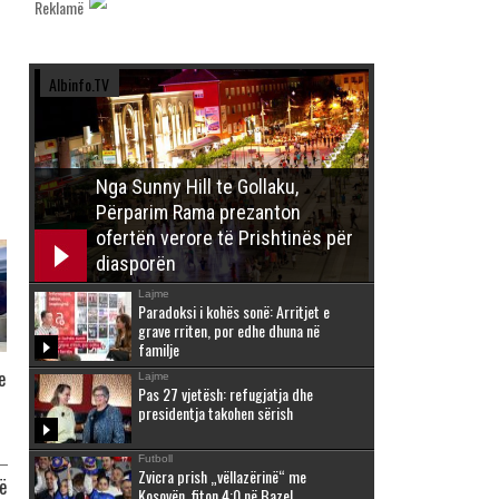
Reklamë
Albinfo.TV
Nga Sunny Hill te Gollaku,
Përparim Rama prezanton
ofertën verore të Prishtinës për
diasporën
Lajme
Paradoksi i kohës sonë: Arritjet e
grave rriten, por edhe dhuna në
familje
e
Lajme
Pas 27 vjetësh: refugjatja dhe
presidentja takohen sërish
Futboll
Zvicra prish „vëllazërinë“ me
ë
Kosovën, fiton 4:0 në Bazel