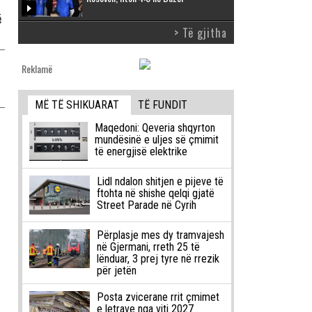
ë
> Të gjitha
Reklamë
MË TË SHIKUARAT
TË FUNDIT
Maqedoni: Qeveria shqyrton
mundësinë e uljes së çmimit
të energjisë elektrike
Lidl ndalon shitjen e pijeve të
ftohta në shishe qelqi gjatë
Street Parade në Cyrih
Përplasje mes dy tramvajesh
në Gjermani, rreth 25 të
lënduar, 3 prej tyre në rrezik
për jetën
Posta zvicerane rrit çmimet
e letrave nga viti 2027