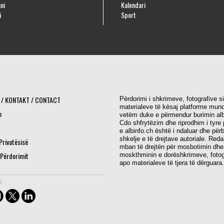
ni
Kalendari
i
Sport
 / KONTAKT / CONTACT
Përdorimi i shkrimeve, fotografive s
materialeve të kësaj platforme mund
h
vetëm duke e përmendur burimin alb
Cdo shfrytëzim dhe riprodhim i tyre 
e albinfo.ch është i ndaluar dhe për
shkelje e të drejtave autoriale. Red
 Privatësisë
mban të drejtën për mosbotimin dhe
 Përdorimit
moskthminin e dorëshkrimeve, fotog
apo materialeve të tjera të dërguara.
: