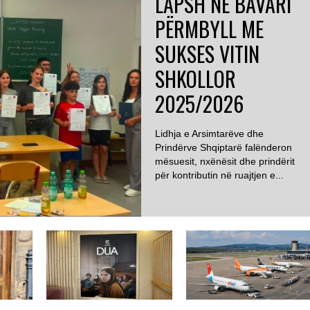
LAPSH NË BAVARI
PËRMBYLL ME
SUKSES VITIN
SHKOLLOR
2025/2026
Lidhja e Arsimtarëve dhe
Prindërve Shqiptarë falënderon
mësuesit, nxënësit dhe prindërit
për kontributin në ruajtjen e...