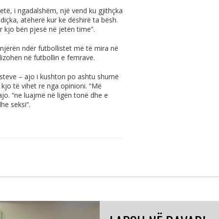
etë, i ngadalshëm, një vend ku gjithçka
içka, atëherë kur ke dëshirë ta bësh.
r kjo bën pjesë në jetën time”.
 njërën ndër futbollistet më të mira në
alizohen në futbollin e femrave.
llisteve – ajo i kushton po ashtu shumë
jo të vihet re nga opinioni. “Më
jo. “ne luajmë në ligën tonë dhe e
he seksi”.