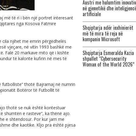
Austri me hulumtim inovativ
në gjenetikë dhe inteligjenc
artificiale
j më të ri i bën një portret interesant
hqiptares nga Kosova Fatmire
Shqiptarja ndër inxhinierët
më të mira të reja në
kompanin Microsoft
a e cila njihet me emrin përgëdhelës
pesë vjeçare, në vitin 1993 bashkë me
Shqiptarja Esmeralda Kazia
atë. Falë 20 markave mito që i kishte
shpallet “Cybersecurity
mundur të kalonte kufirin në mes të
Woman of the World 2026”
 futbolliste” thotë Bajramaj në numrin
pionatit Botëror të Futbollit të
 ajo thotë se nuk është kontestuar
të shumtën e rasteve”, ka thënë ajo.
he e shtendosur. Por kur jam me
shme dhe kaotike. Kljo pra është pjesa