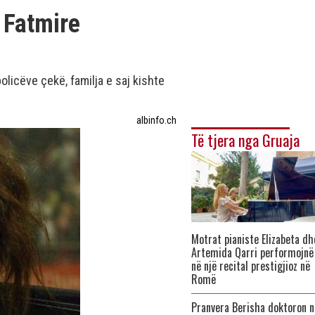
 Fatmire
olicëve çekë, familja e saj kishte
albinfo.ch
Të tjera nga Gruaja
Motrat pianiste Elizabeta dh
Artemida Qarri performojnë
në një recital prestigjioz në
Romë
Pranvera Berisha doktoron n