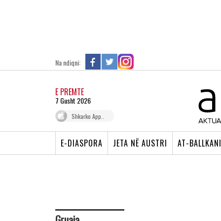
Na ndiqni:
E PREMTE
7 Gusht 2026
Shkarko App..
E-DIASPORA
JETA NË AUSTRI
AT-BALLKAN
Gruaja