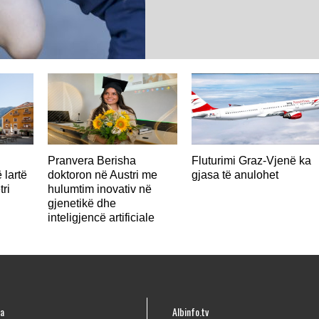
AUSTRI
Pranvera Berisha
Fluturimi Graz-Vjenë ka
 lartë
doktoron në Austri me
gjasa të anulohet
tri
hulumtim inovativ në
gjenetikë dhe
inteligjencë artificiale
a
Albinfo.tv