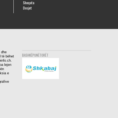
Shoqata
Dosjet
i dhe
BASHKËPUNËTORËT
 të bëhet
info.ch.
pa lejen
bën
aksia e
rafive