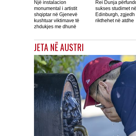
Një instalacion
Rei Dunja përfun
monumental i artistit
sukses studimet n
shqiptar në Gjenevë
Edinburgh, zgjedh 
kushtuar viktimave të
rikthehet në atdhe
zhdukjes me dhunë
JETA NË AUSTRI