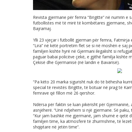
Revista gjermane për femra “Brigitte” në numrin e sa
futbollistes më të mirë të kombëtares gjermane, s
Bajramaj.
Ylli 23 vjeçar i futbollit gjerman për femra, Fatmirj
“Lira” në këtë portretim flet se si në moshën e saj 
familjen kishte hyrë në Gjermani ilegalisht si refugj
paguar babai policëve çekë, e gjithë familja kishte 
Çekisë dhe Gjermanisë (në landin e Bavarisë).
“Pa këto 20 marka sigurisht nuk do të bëhesha kurrë
special të revistës Brigitte, të botuar në prag të Kam
femrave që fillon më 26 qershor.
Ndërsa për faktin se luan pikërisht për Gjermaninë,
asnjëherë. “Unë ndjehem si një gjermane. Së paku, 
“Kur jam bashkë me gjermanë, jam shumë e qetë d
familjen time, ka atmosferë të zhurmshme, të lezet
shqiptare në jetën time”.