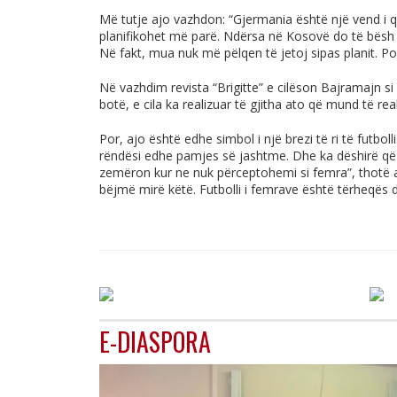
Më tutje ajo vazhdon: “Gjermania është një vend i q
planifikohet më parë. Ndërsa në Kosovë do të bësh d
Në fakt, mua nuk më pëlqen të jetoj sipas planit. Po
Në vazhdim revista “Brigitte” e cilëson Bajramajn si
botë, e cila ka realizuar të gjitha ato që mund të re
Por, ajo është edhe simbol i një brezi të ri të futbo
rëndësi edhe pamjes së jashtme. Dhe ka dëshirë që k
zemëron kur ne nuk përceptohemi si femra”, thotë a
bëjmë mirë këtë. Futbolli i femrave është tërheqës d
E-DIASPORA