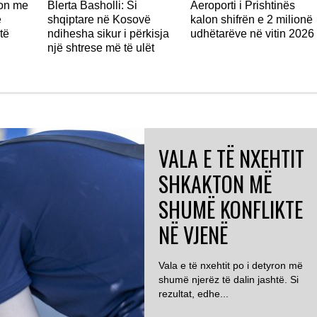
don me
Blerta Basholli: Si
Aeroporti i Prishtinës
ë
shqiptare në Kosovë
kalon shifrën e 2 milionë
të
ndihesha sikur i përkisja
udhëtarëve në vitin 2026
një shtrese më të ulët
VALA E TË NXEHTIT
SHKAKTON MË
SHUMË KONFLIKTE
NË VJENË
Vala e të nxehtit po i detyron më
shumë njerëz të dalin jashtë. Si
rezultat, edhe...