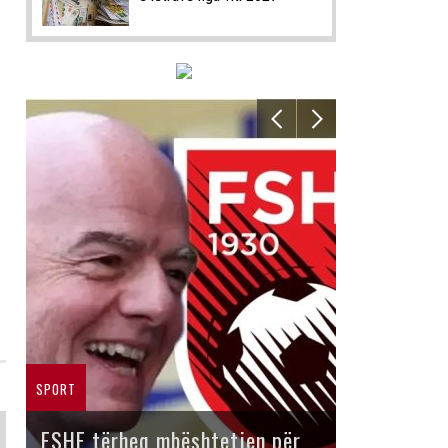
SPORT
FSHF tërheq mbështetjen për