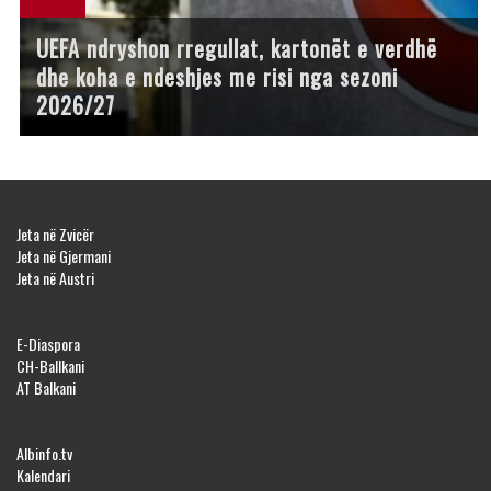
UEFA ndryshon rregullat, kartonët e verdhë
dhe koha e ndeshjes me risi nga sezoni
2026/27
Jeta në Zvicër
Jeta në Gjermani
Jeta në Austri
E-Diaspora
CH-Ballkani
AT Balkani
Albinfo.tv
Kalendari