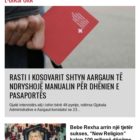
RASTI I KOSOVARIT SHTYN AARGAUN TË
NDRYSHOJË MANUALIN PËR DHËNIEN E
PASAPORTËS
Gjatë intervistës atij i ishin bërë 48 pyetje, ndërsa Gjykata
Administrative e Aargaut konstatoi se 23...
Bebe Rexha arrin një tjetër
sukses, “New Religion”
kalon 100 milionë dëgjime