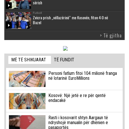
sërish
Futboll
Zvicra prish „vëllazërinë“ me Kosovën, fiton 4:0 në
Bazel
> Të gjitha
MË TË SHIKUARAT
TË FUNDIT
Personi fatlum fitoi 104 milionë franga
në lotarinë EuroMillions
Kosovë: Një jetë e re për qentë
endacakë
Rasti i kosovarit shtyn Aargaun të
ndryshojë manualin për dhënien e
pasaportës