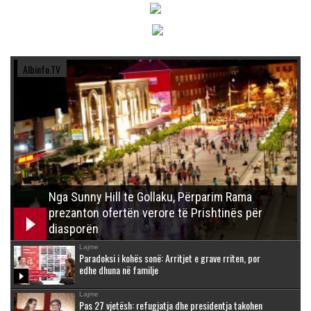
Albinfo.TV
Nga Sunny Hill te Gollaku, Përparim Rama
prezanton ofertën verore të Prishtinës për
diasporën
Lajme
Paradoksi i kohës sonë: Arritjet e grave rriten, por
edhe dhuna në familje
Lajme
Pas 27 vjetësh: refugjatja dhe presidentja takohen