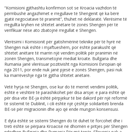
“Komisioni gjithashtu konfirmon sot se Kroacia vazhdon të
përmbushë angazhimet e rregullave të Shengenit që ka bërë
gjatë negociatave të pranimit”, thuhet në deklaratë. Vlerësime të
rregullta kryhen në shtetet anëtare të zonës Shengen për të
verifikuar nëse ato zbatojnë rregullat e Shengen.
Vlerësimi i Komisionit për gatishmërinë teknike për të hyrë në
Shengen nuk është i mjaftueshëm, por është parakusht që
shtetet anëtare të marrin një vendim politik për pranimin në
zonën Shengen, transmetojnë mediat kroate. Bullgaria dhe
Rumania janë vlerësuar pozitivisht nga Komisioni Evropian që
nga 2011, por ende nuk janë pjesë e zonës Shengen, pasi nuk
ka marrëveshje nga të gjitha shtetet anëtare.
Vetë hyrja në Shengen, ose kur do të merret vendimi politik,
është e vështirë të parashikohet për disa arsye: e para është që
për disa vite BE-ja është përpjekur të bie dakord për një reformë
të sistemit të Dublinit, i cili është një çështje solidariteti brenda
BE-së për migracionin dhe ajo që ende mungon konsensusi.
E dyta është se sistemi Shengen do të duhet të forcohet dhe i
treti është se përpara Kroacisë në dhomën e pritjes për Shengen
ndodhen Bullgaria dhe Rumania.Për më tepër, Sllovenia pak a