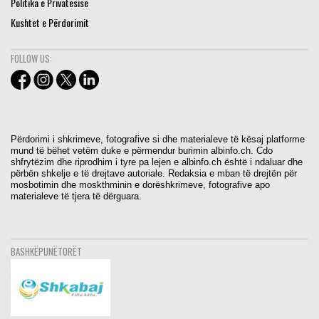
Politika e Privatësisë
Kushtet e Përdorimit
FOLLOW US:
Përdorimi i shkrimeve, fotografive si dhe materialeve të kësaj platforme
mund të bëhet vetëm duke e përmendur burimin albinfo.ch. Cdo
shfrytëzim dhe riprodhim i tyre pa lejen e albinfo.ch është i ndaluar dhe
përbën shkelje e të drejtave autoriale. Redaksia e mban të drejtën për
mosbotimin dhe moskthminin e dorëshkrimeve, fotografive apo
materialeve të tjera të dërguara.
BASHKËPUNËTORËT