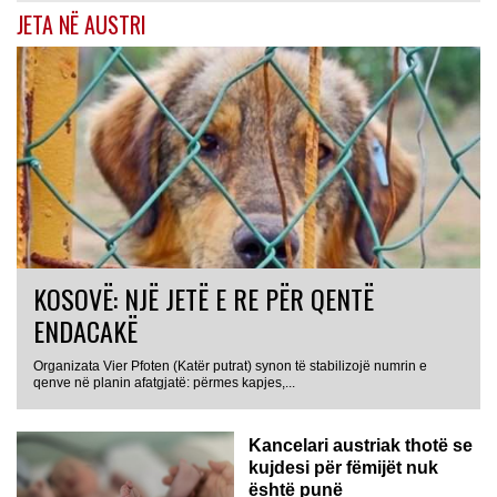
JETA NË AUSTRI
KOSOVË: NJË JETË E RE PËR QENTË
ENDACAKË
Organizata Vier Pfoten (Katër putrat) synon të stabilizojë numrin e
qenve në planin afatgjatë: përmes kapjes,...
Kancelari austriak thotë se
kujdesi për fëmijët nuk
është punë