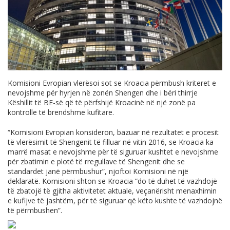
Komisioni Evropian vlerësoi sot se Kroacia përmbush kriteret e
nevojshme për hyrjen në zonën Shengen dhe i bëri thirrje
Këshillit të BE-së që të përfshijë Kroacinë në një zonë pa
kontrolle të brendshme kufitare.
“Komisioni Evropian konsideron, bazuar në rezultatet e procesit
të vlerësimit të Shengenit të filluar në vitin 2016, se Kroacia ka
marrë masat e nevojshme për të siguruar kushtet e nevojshme
për zbatimin e plotë të rregullave të Shengenit dhe se
standardet janë përmbushur”, njoftoi Komisioni në një
deklaratë. Komisioni shton se Kroacia “do të duhet të vazhdojë
të zbatojë të gjitha aktivitetet aktuale, veçanërisht menaxhimin
e kufijve të jashtëm, për të siguruar që këto kushte të vazhdojnë
të përmbushen”.