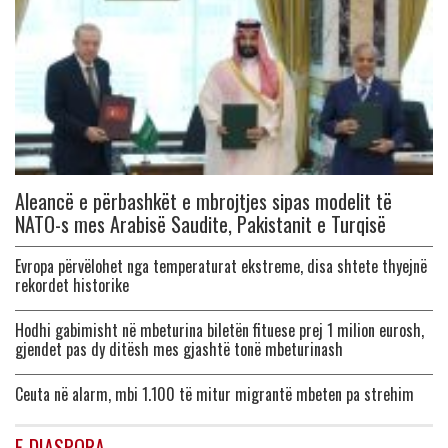
Aleancë e përbashkët e mbrojtjes sipas modelit të
NATO-s mes Arabisë Saudite, Pakistanit e Turqisë
Evropa përvëlohet nga temperaturat ekstreme, disa shtete thyejnë
rekordet historike
Hodhi gabimisht në mbeturina biletën fituese prej 1 milion eurosh,
gjendet pas dy ditësh mes gjashtë tonë mbeturinash
Ceuta në alarm, mbi 1.100 të mitur migrantë mbeten pa strehim
E-DIASPORA