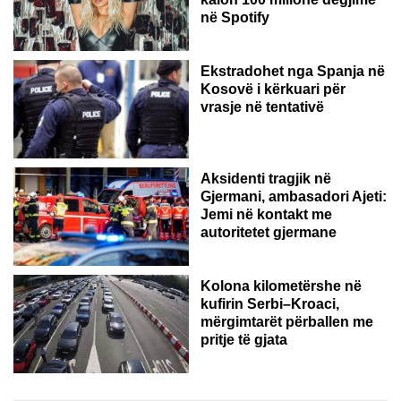
në Spotify
Ekstradohet nga Spanja në
Kosovë i kërkuari për
vrasje në tentativë
GJERMANI
Aksidenti tragjik në
Gjermani, ambasadori Ajeti:
Jemi në kontakt me
autoritetet gjermane
Kolona kilometërshe në
kufirin Serbi–Kroaci,
mërgimtarët përballen me
pritje të gjata