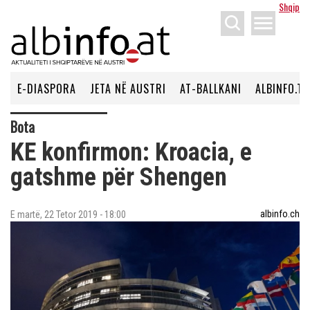
Shqip
menu
E-DIASPORA
JETA NË AUSTRI
AT-BALLKANI
ALBINFO.TV
Bota
​KE konfirmon: Kroacia, e
gatshme për Shengen
albinfo.ch
E martë, 22 Tetor 2019 - 18:00