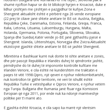
shumë njofton hapur se do të bllokojë hyrjen e Kroacisë, duke e
lidhur çështjen me çështjen e pazgjidhur të
kufijve.Zona
e
Shengenit aktualisht është e përbërë nga 26 vende evropiane
(22 prej të cilave janë shtete anëtare të BE-së: Austria, Belgjika,
Republika Çeke, Danimarka, Estonia, Finlanda, Greqia, Franca,
Italia, Letonia, Lituania, Luksemburgu, Hungaria, Malta,
Holanda, Gjermania, Polonia, Portugalia, Sllovenia, Sllovakia,
Spanja dhe Suedia).Katër vende jo-BE janë gjithashtu pjesë e
Shengenit: Islanda, Lihtenshtajni, Norvegjia dhe Zvicra.Aktualisht
ekzistojnë gjashtë shtete anëtare të BE-së jashtë Shengenit.
Mbretëria e Bashkuar kurrë nuk donte të ishte anëtare e zonës,
dhe për pasojë Republika e Irlandës duhej të qëndronte jashtë,
përndryshe do të duhej të impononte kontrolle kufitare me
Irlandën Veriore, e cila është në kundërshtim me traktatin e
paqes të vitit 1998.Qipro, një qeveri e njohur ndërkombëtarisht,
nuk kontrollon të gjithë territorin, në veri të ishullit është
Republika Turke e vetëshpallur e Qipros Veriore, e njohur vetëm
nga Turqia. Bullgaria dhe Rumania janë ftuar nga Komisioni
Evropian që nga 2011, por ende nuk ka ndonjë marrëveshje
politike për t’i marrë ato.
E gjashta është Kroacia, e cila sapo ka marrë një vlerësim