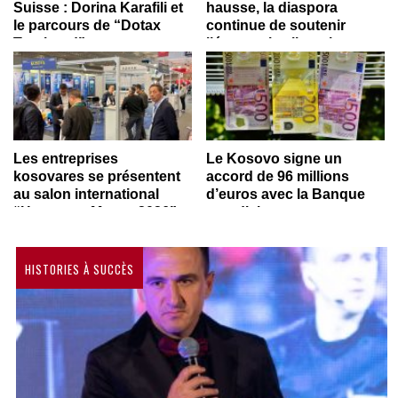
Suisse : Dorina Karafili et
hausse, la diaspora
le parcours de “Dotax
continue de soutenir
Treuhand”
l’économie albanaise
Les entreprises
Le Kosovo signe un
kosovares se présentent
accord de 96 millions
au salon international
d’euros avec la Banque
“Hannover Messe 2026”
mondiale
en Allemagne
HISTORIES À SUCCÈS