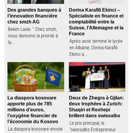
Des grandes banques à
Dorina Karafili Ekinci –
l’innovation financière
Spécialiste en finance et
chez smzh AG
comptabilité entre la
Suisse, l’Allemagne et la
Bekim Laski: " Chez smzh,
France
nous donnons la priorité à
Après avoir terminé le lycée
la...
en Albanie, Dorina Karafili
Ekinci a...
La diaspora kosovare
Deux de Zhegra à Gjilan:
apporte plus de 785
deux trophées à Zurich:
millions d’euros,
Shaqiri et Rexhepi
l’oxygène financier de
brillent dans swissalbs
l’économie du Kosovo
Le prix principal, le
La diaspora kosovare envoie
"swissalbs Entrepreneur