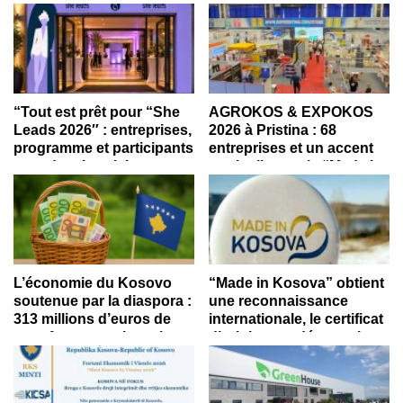
du Nord.
“Tout est prêt pour “She
AGROKOS & EXPOKOS
Leads 2026″ : entreprises,
2026 à Pristina : 68
programme et participants
entreprises et un accent
attendent les visiteurs au
particulier sur le “Made in
salon de l’entrepreneuriat
Kosova”
et de la carrière”
L’économie du Kosovo
“Made in Kosova” obtient
soutenue par la diaspora :
une reconnaissance
313 millions d’euros de
internationale, le certificat
transferts en trois mois
d’origine est désormais
accepté à l’échelle
mondiale