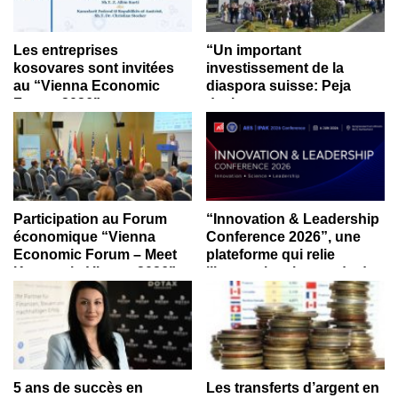
Les entreprises
“Un important
kosovares sont invitées
investissement de la
au “Vienna Economic
diaspora suisse: Peja
Forum 2026”
devient un nouveau
centre de production de
maisons préfabriquées”
Participation au Forum
“Innovation & Leadership
économique “Vienna
Conference 2026”, une
Economic Forum – Meet
plateforme qui relie
Kosovo in Vienna 2026”
l’innovation, le monde des
affaires et le leadership
albanais en Suisse
5 ans de succès en
Les transferts d’argent en