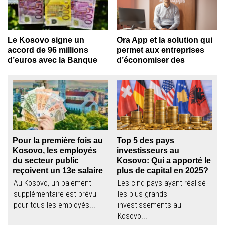
Treuhand GmbH...
5,9% en 2025,...
Le Kosovo signe un
Ora App et la solution qui
accord de 96 millions
permet aux entreprises
d’euros avec la Banque
d’économiser des
mondiale
centaines de francs par
mois en Suisse
Les accords visent à
Depuis plus d’une décennie,
renforcer le secteur financier,
des milliers de travailleurs en
à créer une...
Suisse commencent...
Pour la première fois au
Top 5 des pays
Kosovo, les employés
investisseurs au
du secteur public
Kosovo: Qui a apporté le
reçoivent un 13e salaire
plus de capital en 2025?
Au Kosovo, un paiement
Les cinq pays ayant réalisé
supplémentaire est prévu
les plus grands
pour tous les employés...
investissements au
Kosovo...