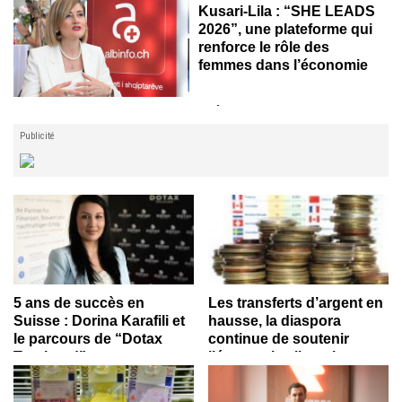
Des entrepreneures, des professionnels, des représentants
Kusari-Lila : “SHE LEADS
d’institutions et des personnalités reconnues...
2026”, une plateforme qui
renforce le rôle des
femmes dans l’économie
"Sans une pleine participation des femmes au marché du travail
et...
Publicité
5 ans de succès en
Les transferts d’argent en
Suisse : Dorina Karafili et
hausse, la diaspora
le parcours de “Dotax
continue de soutenir
Treuhand”
l’économie albanaise
Dans les nouveaux locaux de
Albanie, les transferts des
l’entreprise à Bâle, Dotax
émigrants ont augmenté de