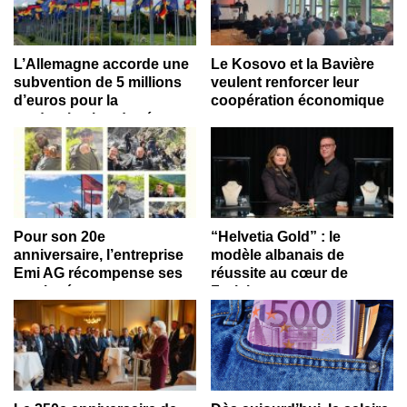
L’Allemagne accorde une
Le Kosovo et la Bavière
subvention de 5 millions
veulent renforcer leur
d’euros pour la
coopération économique
modernisation du réseau
énergétique au Kosovo
Pour son 20e
“Helvetia Gold” : le
anniversaire, l’entreprise
modèle albanais de
Emi AG récompense ses
réussite au cœur de
employés avec un voyage
Zurich
au Kosovo et en Albanie