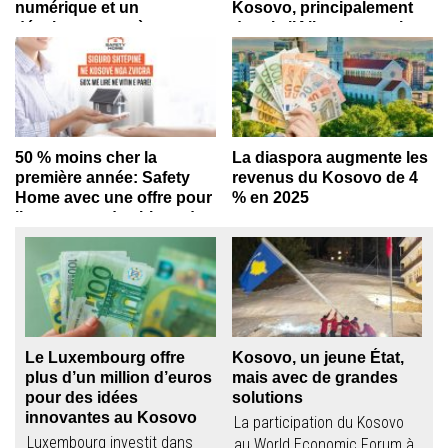
numérique et un
Kosovo, principalement
développement à travers
depuis l’Allemagne et la
l’Union postale
Suisse
universelle
La Poste albanaise renforce
Au cours de l’année dernière,
sa coopération internationale,
les envois de fonds vers le...
réunions à l’Union postale...
50 % moins cher la
La diaspora augmente les
première année: Safety
revenus du Kosovo de 4
Home avec une offre pour
% en 2025
l’assurance des biens des
En 2025, les revenus
émigrés au Kosovo
provenant de la diaspora au
Safety Home, plateforme
Kosovo ont...
suisse spécialisée dans
l’assurance des biens au
Kosovo,...
Le Luxembourg offre
Kosovo, un jeune État,
plus d’un million d’euros
mais avec de grandes
pour des idées
solutions
innovantes au Kosovo
La participation du Kosovo
Luxembourg investit dans
au World Economic Forum à